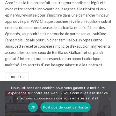
Appréciez la fusion parfaite entre gourmandise et légèreté
avec cette recette innovante de lasagnes à la ricotta et aux
épinards, revisitée pour s’inscrire dans une démarche minceur
approuvée par WW. Chaque bouchée révèle un équilibre subtil
entre la douceur onctueuse de la ricotta et la fraîcheur des
épinards, saupoudrée d’une touche de parmesan qui sublime
l’ensemble. Idéale pour un dîner familial ou un repas entre
amis, cette recette combine simplicité d’exécution, ingrédients
accessibles comme ceux de Barilla ou Galbani, et un plaisir
gustatif intense, tout en respectant un apport calorique
maîtrisé. Les secrets d’une lasagne minceur à la ricotta et…
LIRE PLUS
Nous utilisons des cookies pour vous garantir la meilleure
expérience sur notre site web. Si vous continuez à utiliser ce
INCLASSABLE
site, nous supposerons que vous en êtes satisfait.
OK
Politique de confidentialité