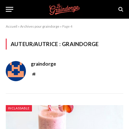
Accueil
»
Archives pour graindorge
»
Page 4
AUTEUR/AUTRICE :
GRAINDORGE
graindorge
Site
web
INCLASSABLE