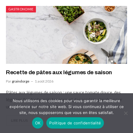
GASTRONOMIE
Recette de pâtes aux légumes de saison
Par
graindorge
1 août 2026
Pâtes aux légumes de saison : une sauce tomate douce, des
légumes fondants mais tenaces, et des repères simples pour
Nous utilisons des cookies pour vous garantir la meilleure
un plat du quotidien réussi.
expérience sur notre site web. Si vous continuez à utiliser ce
site, nous supposerons que vous en êtes satisfait.
LIRE PLUS
OK
Politique de confidentialité