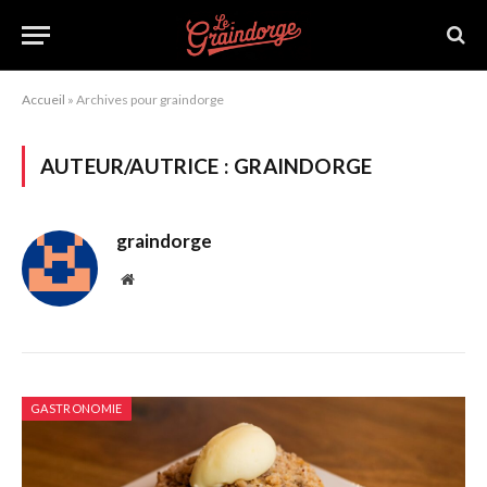
Accueil
»
Archives pour graindorge
AUTEUR/AUTRICE :
GRAINDORGE
graindorge
Site
web
GASTRONOMIE