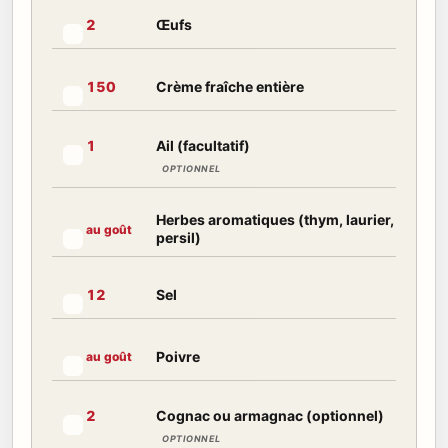
Œufs
2
Marquer cet ingrédient comme préparé
Crème fraîche entière
150
Marquer cet ingrédient comme préparé
Ail (facultatif)
1
Marquer cet ingrédient comme préparé
OPTIONNEL
Herbes aromatiques (thym, laurier,
au goût
persil)
Marquer cet ingrédient comme préparé
Sel
12
Marquer cet ingrédient comme préparé
Poivre
au goût
Marquer cet ingrédient comme préparé
Cognac ou armagnac (optionnel)
2
Marquer cet ingrédient comme préparé
OPTIONNEL