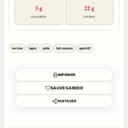
3 g
22 g
GLUCIDES
LIPIDES
terrine
lapin
pâté
fait maison
apéritif
IMPRIMER
SAUVEGARDER
PARTAGER