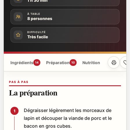
1 h 30 min
À TABLE
8 personnes
DIFFICULTÉ
Très facile
Ingrédients
Préparation
Nutrition
14
10
PAS À PAS
La préparation
Dégraisser légèrement les morceaux de
1
lapin et découper la viande de porc et le
bacon en gros cubes.