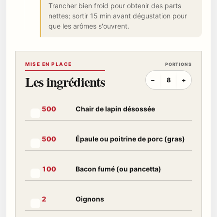
Trancher bien froid pour obtenir des parts
nettes; sortir 15 min avant dégustation pour
que les arômes s'ouvrent.
MISE EN PLACE
PORTIONS
Les ingrédients
−
8
+
Chair de lapin désossée
500
Marquer cet ingrédient comme préparé
Épaule ou poitrine de porc (gras)
500
Marquer cet ingrédient comme préparé
Bacon fumé (ou pancetta)
100
Marquer cet ingrédient comme préparé
Oignons
2
Marquer cet ingrédient comme préparé