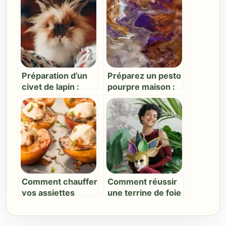
astuces et
succulent
technique
Préparation d’un
Préparez un pesto
civet de lapin :
pourpre maison :
technique et
recette et astuces
astuces
Comment chauffer
Comment réussir
vos assiettes
une terrine de foie
comme un pro
gras fait maison