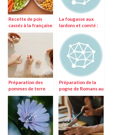
Recette de pois
La fougasse aux
cassés à la française
lardons et comté :
: technique et
technique et
astuces pour une
astuces de
préparation parfaite
préparation
Préparation des
Préparation de la
pommes de terre
pogne de Romans au
hasselback
four : astuces et
suédoises : astuces
recettes
et techniques