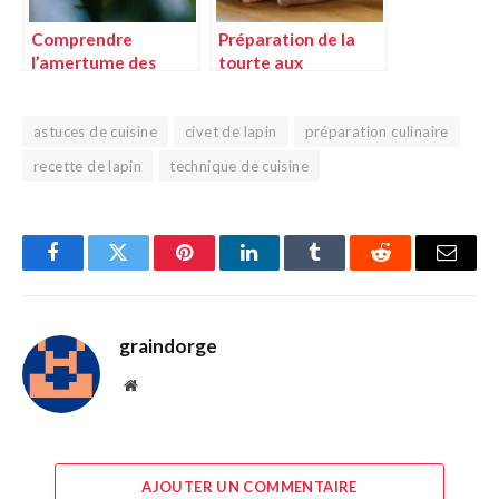
Comprendre
Préparation de la
l’amertume des
tourte aux
endives : astuces et
champignons et
techniques de
poulet : astuces et
préparation
astuces de cuisine
civet de lapin
techniques
préparation culinaire
recette de lapin
technique de cuisine
Facebook
Twitter
Pinterest
LinkedIn
Tumblr
Reddit
E-
mail
graindorge
Site
web
AJOUTER UN COMMENTAIRE