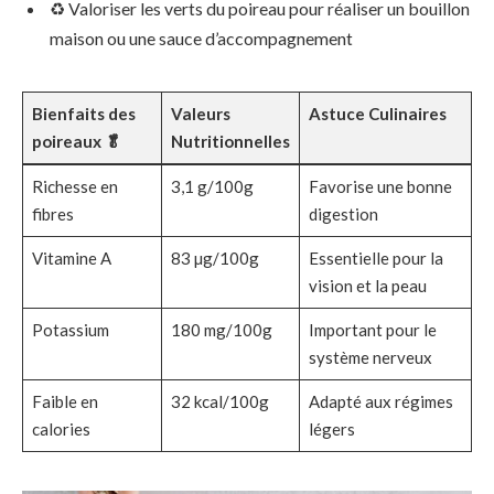
♻ Valoriser les verts du poireau pour réaliser un bouillon
maison ou une sauce d’accompagnement
Bienfaits des
Valeurs
Astuce Culinaires
poireaux 🥬
Nutritionnelles
Richesse en
3,1 g/100g
Favorise une bonne
fibres
digestion
Vitamine A
83 µg/100g
Essentielle pour la
vision et la peau
Potassium
180 mg/100g
Important pour le
système nerveux
Faible en
32 kcal/100g
Adapté aux régimes
calories
légers