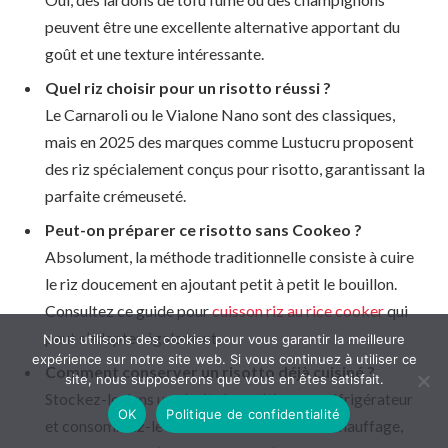
peuvent être une excellente alternative apportant du
goût et une texture intéressante.
Quel riz choisir pour un risotto réussi ?
Le Carnaroli ou le Vialone Nano sont des classiques,
mais en 2025 des marques comme Lustucru proposent
des riz spécialement conçus pour risotto, garantissant la
parfaite crémeuseté.
Peut-on préparer ce risotto sans Cookeo ?
Absolument, la méthode traditionnelle consiste à cuire
le riz doucement en ajoutant petit à petit le bouillon.
Consultez ce guide pour
cuisson riz au rice cooker
qui
peut s’adapter également.
Nous utilisons des cookies pour vous garantir la meilleure
expérience sur notre site web. Si vous continuez à utiliser ce
Comment conserver un risotto déjà cuisiné ?
site, nous supposerons que vous en êtes satisfait.
Stockez-le dans une boite hermétique au réfrigérateur
OK
Politique de confidentialité
et consommez-le dans les 48 heures. Au réchauffage,