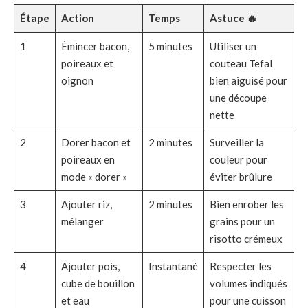
Étape
Action
Temps
Astuce 🔥
1
Émincer bacon,
5 minutes
Utiliser un
poireaux et
couteau Tefal
oignon
bien aiguisé pour
une découpe
nette
2
Dorer bacon et
2 minutes
Surveiller la
poireaux en
couleur pour
mode « dorer »
éviter brûlure
3
Ajouter riz,
2 minutes
Bien enrober les
mélanger
grains pour un
risotto crémeux
4
Ajouter pois,
Instantané
Respecter les
cube de bouillon
volumes indiqués
et eau
pour une cuisson