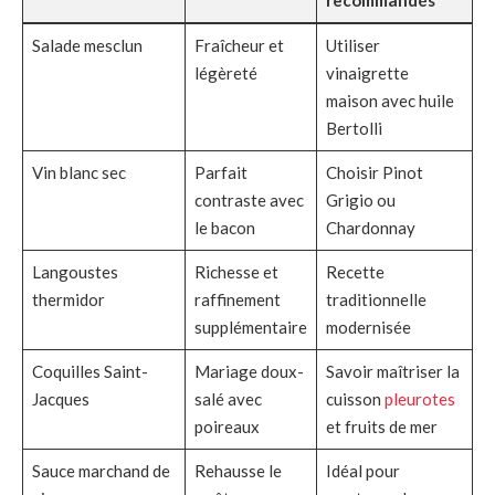
Salade mesclun
Fraîcheur et
Utiliser
légèreté
vinaigrette
maison avec huile
Bertolli
Vin blanc sec
Parfait
Choisir Pinot
contraste avec
Grigio ou
le bacon
Chardonnay
Langoustes
Richesse et
Recette
thermidor
raffinement
traditionnelle
supplémentaire
modernisée
Coquilles Saint-
Mariage doux-
Savoir maîtriser la
Jacques
salé avec
cuisson
pleurotes
poireaux
et fruits de mer
Sauce marchand de
Rehausse le
Idéal pour