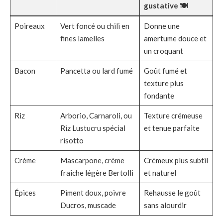
gustative 🍽
Poireaux
Vert foncé ou chili en
Donne une
fines lamelles
amertume douce et
un croquant
Bacon
Pancetta ou lard fumé
Goût fumé et
texture plus
fondante
Riz
Arborio, Carnaroli, ou
Texture crémeuse
Riz Lustucru spécial
et tenue parfaite
risotto
Crème
Mascarpone, crème
Crémeux plus subtil
fraîche légère Bertolli
et naturel
Épices
Piment doux, poivre
Rehausse le goût
Ducros, muscade
sans alourdir