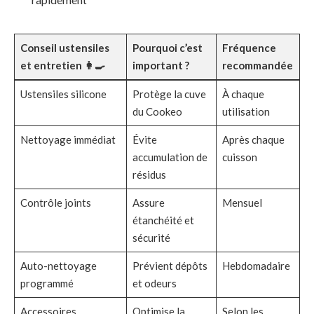
Conseil ustensiles
Pourquoi c’est
Fréquence
et entretien 👩‍🍳
important ?
recommandée
Ustensiles silicone
Protège la cuve
À chaque
du Cookeo
utilisation
Nettoyage immédiat
Évite
Après chaque
accumulation de
cuisson
résidus
Contrôle joints
Assure
Mensuel
étanchéité et
sécurité
Auto-nettoyage
Prévient dépôts
Hebdomadaire
programmé
et odeurs
Accessoires
Optimise la
Selon les