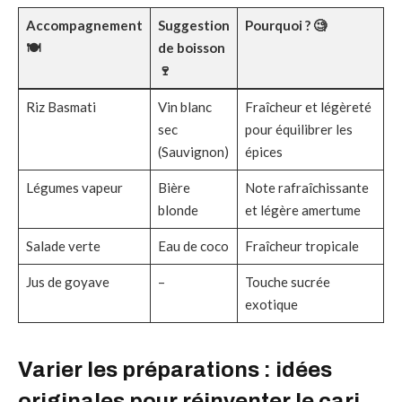
Accompagnement
Suggestion
Pourquoi ? 🧐
🍽️
de boisson
🍷
Riz Basmati
Vin blanc
Fraîcheur et légèreté
sec
pour équilibrer les
(Sauvignon)
épices
Légumes vapeur
Bière
Note rafraîchissante
blonde
et légère amertume
Salade verte
Eau de coco
Fraîcheur tropicale
Jus de goyave
–
Touche sucrée
exotique
Varier les préparations : idées
originales pour réinventer le cari