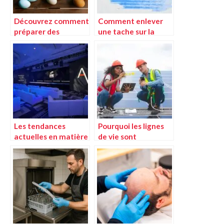
Découvrez comment
Comment enlever
préparer des
une tache sur la
betteraves au
nappe : le guide
cookeo de manière
simple et rapide.
Les tendances
Pourquoi les lignes
actuelles en matière
de vie sont
de solutions
essentielles pour les
audiovisuelles pour
travaux de
les entreprises
maintenance en
hauteur ?