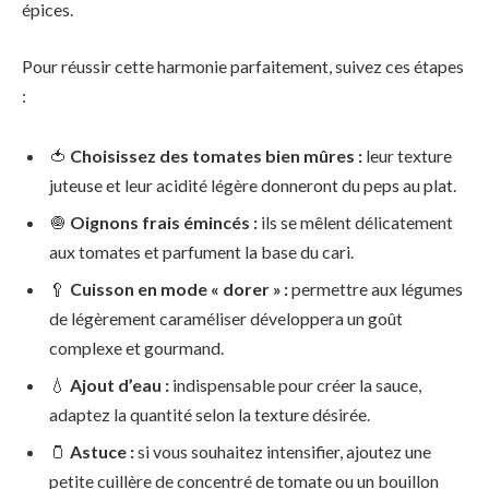
épices.
Pour réussir cette harmonie parfaitement, suivez ces étapes
:
🍅
Choisissez des tomates bien mûres :
leur texture
juteuse et leur acidité légère donneront du peps au plat.
🧅
Oignons frais émincés :
ils se mêlent délicatement
aux tomates et parfument la base du cari.
🥄
Cuisson en mode « dorer » :
permettre aux légumes
de légèrement caraméliser développera un goût
complexe et gourmand.
💧
Ajout d’eau :
indispensable pour créer la sauce,
adaptez la quantité selon la texture désirée.
🫙
Astuce :
si vous souhaitez intensifier, ajoutez une
petite cuillère de concentré de tomate ou un bouillon