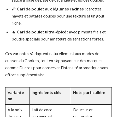
🌽
Cari de poulet aux légumes racines :
carottes,
navets et patates douces pour une texture et un goût
riche.
🔥
Cari de poulet ultra-épicé :
avec piments frais et
poudre spéciale pour amateurs de sensations fortes.
Ces variantes s’adaptent naturellement aux modes de
cuisson du Cookeo, tout en s’appuyant sur des marques
comme Ducros pour conserver l’intensité aromatique sans
effort supplémentaire.
Variante
Ingrédients clés
Note particulière
🍽️
À la noix
Lait de coco,
Douceur et
de coco
curcuma, ail
onctuosité