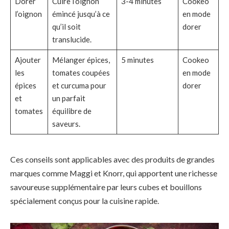
Dorer
Cuire l’oignon
3-4 minutes
Cookeo
l’oignon
émincé jusqu’à ce
en mode
qu’il soit
dorer
translucide.
Ajouter
Mélanger épices,
5 minutes
Cookeo
les
tomates coupées
en mode
épices
et curcuma pour
dorer
et
un parfait
tomates
équilibre de
saveurs.
Ces conseils sont applicables avec des produits de grandes
marques comme Maggi et Knorr, qui apportent une richesse
savoureuse supplémentaire par leurs cubes et bouillons
spécialement conçus pour la cuisine rapide.