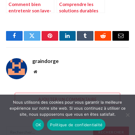
Comment bien
Comprendre les
entretenir son lave-
solutions durables
verres professionnel
face à la perte de
en restauration ?
cheveux
Facebook
Twitter
Pinterest
LinkedIn
Tumblr
Reddit
E-
mail
graindorge
Site
web
AJOUTER UN COMMENTAIRE
Nous utilisons des cookies pour vous garantir la meilleure
expérience sur notre site web. Si vous continuez à utiliser ce
site, nous supposerons que vous en êtes satisfait.
OK
Politique de confidentialité