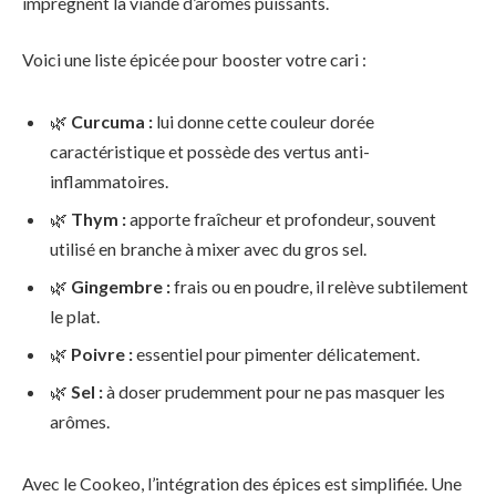
imprègnent la viande d’arômes puissants.
Voici une liste épicée pour booster votre cari :
🌿
Curcuma :
lui donne cette couleur dorée
caractéristique et possède des vertus anti-
inflammatoires.
🌿
Thym :
apporte fraîcheur et profondeur, souvent
utilisé en branche à mixer avec du gros sel.
🌿
Gingembre :
frais ou en poudre, il relève subtilement
le plat.
🌿
Poivre :
essentiel pour pimenter délicatement.
🌿
Sel :
à doser prudemment pour ne pas masquer les
arômes.
Avec le Cookeo, l’intégration des épices est simplifiée. Une