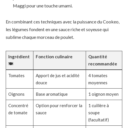
Maggi pour une touche umami.
En combinant ces techniques avec la puissance du Cookeo,
les légumes fondent en une sauce riche et soyeuse qui
sublime chaque morceau de poulet.
Ingrédient
Fonction culinaire
Quantité
🍽️
recommandée
Tomates
Apport de jus et acidité
4 tomates
douce
moyennes
Oignons
Base aromatique
1 oignon moyen
Concentré
Option pour renforcer la
1 cuillère à
de tomate
sauce
soupe
(facultatif)