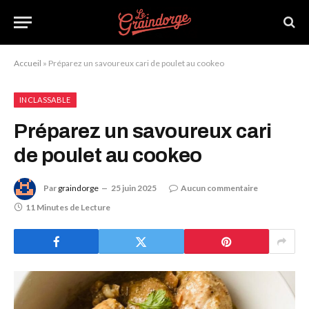
Accueil
»
Préparez un savoureux cari de poulet au cookeo
INCLASSABLE
Préparez un savoureux cari
de poulet au cookeo
Par
graindorge
25 juin 2025
Aucun commentaire
11 Minutes de Lecture