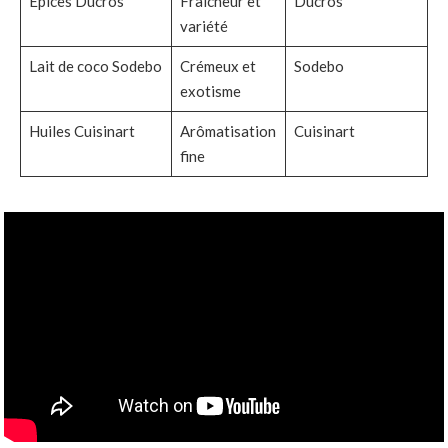
Épices Ducros
Fraîcheur et
Ducros
variété
Lait de coco Sodebo
Crémeux et
Sodebo
exotisme
Huiles Cuisinart
Arômatisation
Cuisinart
fine