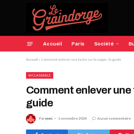
Accueil
Paris
Société
B
Accueil
»
Comment enlever une tache sur la nappe : le guide
INCLASSABLE
Comment enlever une ta
guide
Par
yves
1 novembre 2024
Aucun commentaire