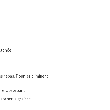
ygénée
s repas. Pour les éliminer :
pier absorbant
bsorber la graisse