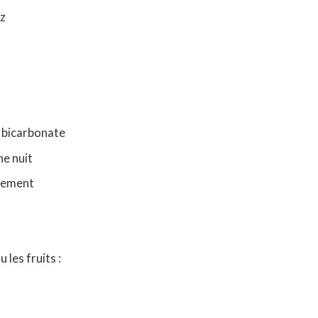
ez
 bicarbonate
ne nuit
alement
 les fruits :