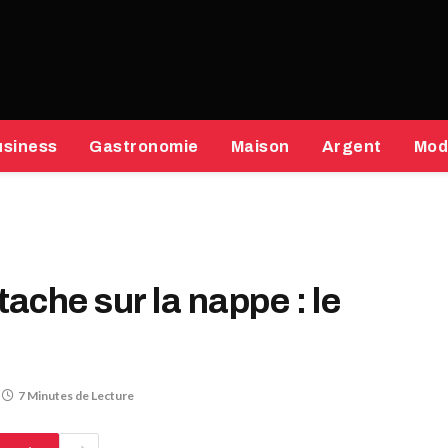
usiness
Gastronomie
Maison
Argent
Mod
che sur la nappe : le
7 Minutes de Lecture