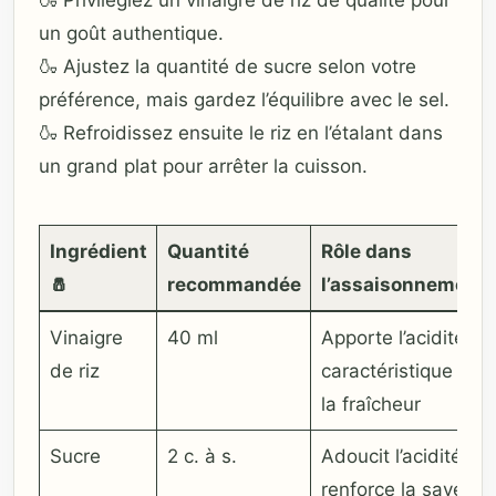
🍶 Privilégiez un vinaigre de riz de qualité pour
un goût authentique.
🍶 Ajustez la quantité de sucre selon votre
préférence, mais gardez l’équilibre avec le sel.
🍶 Refroidissez ensuite le riz en l’étalant dans
un grand plat pour arrêter la cuisson.
Ingrédient
Quantité
Rôle dans
🧂
recommandée
l’assaisonnement
Vinaigre
40 ml
Apporte l’acidité
de riz
caractéristique et
la fraîcheur
Sucre
2 c. à s.
Adoucit l’acidité et
renforce la saveur