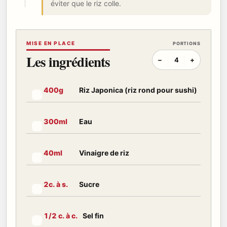
éviter que le riz colle.
MISE EN PLACE
PORTIONS
Les ingrédients
−
4
+
Riz Japonica (riz rond pour sushi)
400
g
Marquer cet ingrédient comme préparé
Eau
300
ml
Marquer cet ingrédient comme préparé
Vinaigre de riz
40
ml
Marquer cet ingrédient comme préparé
Sucre
2
c. à s.
Marquer cet ingrédient comme préparé
Sel fin
1
/2 c. à c.
Marquer cet ingrédient comme préparé