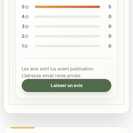
5
5
4
0
3
0
2
0
1
0
Les avis sont lus avant publication.
L’adresse email reste privée.
Laisser un avis