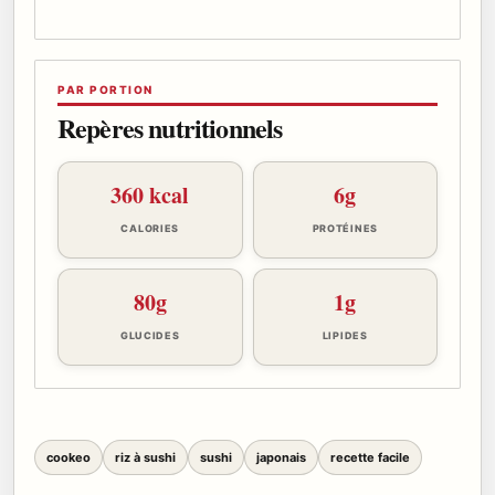
PAR PORTION
Repères nutritionnels
360 kcal
6g
CALORIES
PROTÉINES
80g
1g
GLUCIDES
LIPIDES
cookeo
riz à sushi
sushi
japonais
recette facile