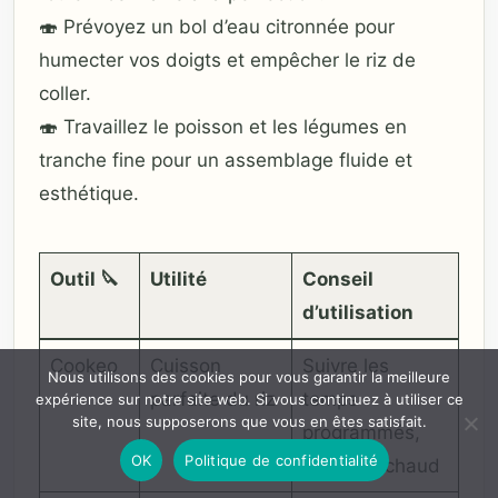
🍣 Prévoyez un bol d’eau citronnée pour
humecter vos doigts et empêcher le riz de
coller.
🍣 Travaillez le poisson et les légumes en
tranche fine pour un assemblage fluide et
esthétique.
Outil 🔪
Utilité
Conseil
d’utilisation
Cookeo
Cuisson
Suivre les
Nous utilisons des cookies pour vous garantir la meilleure
parfaite du riz
temps
expérience sur notre site web. Si vous continuez à utiliser ce
site, nous supposerons que vous en êtes satisfait.
programmés,
OK
Politique de confidentialité
maintien chaud