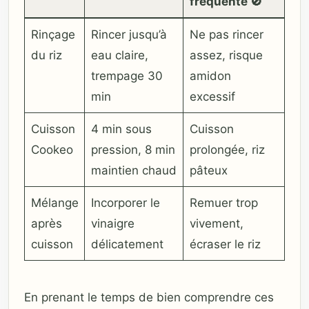
fréquente 🚫
Rinçage
Rincer jusqu’à
Ne pas rincer
du riz
eau claire,
assez, risque
trempage 30
amidon
min
excessif
Cuisson
4 min sous
Cuisson
Cookeo
pression, 8 min
prolongée, riz
maintien chaud
pâteux
Mélange
Incorporer le
Remuer trop
après
vinaigre
vivement,
cuisson
délicatement
écraser le riz
En prenant le temps de bien comprendre ces