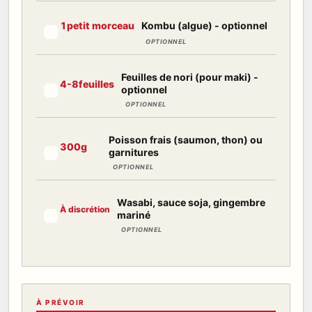
Kombu (algue) - optionnel
1
petit morceau
Marquer cet ingrédient comme préparé
OPTIONNEL
Feuilles de nori (pour maki) -
4-8
feuilles
optionnel
Marquer cet ingrédient comme préparé
OPTIONNEL
Poisson frais (saumon, thon) ou
300
g
garnitures
Marquer cet ingrédient comme préparé
OPTIONNEL
Wasabi, sauce soja, gingembre
À discrétion
mariné
Marquer cet ingrédient comme préparé
OPTIONNEL
À PRÉVOIR