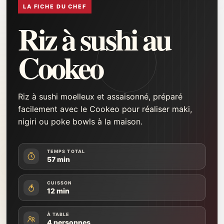
LA FICHE DU CHEF
Riz à sushi au
Cookeo
Riz à sushi moelleux et assaisonné, préparé
facilement avec le Cookeo pour réaliser maki,
nigiri ou poke bowls à la maison.
TEMPS TOTAL
57 min
CUISSON
12 min
À TABLE
4 personnes