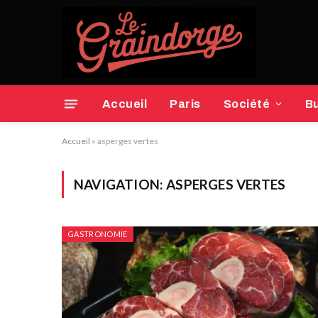
Accueil
Paris
Société
B
Accueil
»
asperges vertes
NAVIGATION:
ASPERGES VERTES
GASTRONOMIE