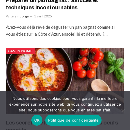
Préparer un pan bagnat : astuces et
techniques incontournables
Par
graindorge
1 avril 2025
Avez-vous déjà rêvé de déguster un pan bagnat comme si
vous étiez sur la Côte d’Azur, ensoleillé et détendu ?…
GASTRONOMIE
Nous utilisons des cookies pour vous garantir la meilleure
expérience sur notre site web. Si vous continuez à utiliser ce
site, nous supposerons que vous en êtes satisfait.
OK
Politique de confidentialité
Les secrets de la cuisson parfaite des oeufs
cocotte