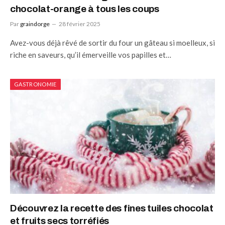
chocolat-orange à tous les coups
Par
graindorge
28 février 2025
Avez-vous déjà rêvé de sortir du four un gâteau si moelleux, si
riche en saveurs, qu’il émerveille vos papilles et…
GASTRONOMIE
Découvrez la recette des fines tuiles chocolat
et fruits secs torréfiés