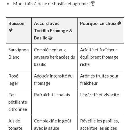
Mocktails à base de basilic et agrumes 🍸
Boisson
Accord avec
Pourquoi ce choix 🍇
🍹
Tortilla Fromage &
Basilic 🤝
Sauvignon
Complément aux
Acidité et fraîcheur
Blanc
saveurs herbacées du
équilibrent fromage
basilic
riche
Rosé
Adoucir intensité du
Arômes fruités pour
léger
fromage
fraîcheur
Eau
Rafraîchit le palais
Légèreté et vivacité
pétillante
citronnée
Jus de
Complexifie le goût
Réveille les papilles,
tomate
avec la sauce
accentue les épices