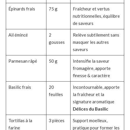
Épinards frais
75 g
Fraîcheur et vertus
nutritionnelles, équilibre
de saveurs
Ail émincé
2
Relève subtilement sans
gousses
masquer les autres
saveurs
Parmesan râpé
50 g
Intensifie la saveur
fromagère, apporte
finesse & caractère
Basilic frais
20
Incontournable, apporte
feuilles
la fraîcheur et la
signature aromatique
Délices du Basilic
Tortillas à la
3 pièces
Support moelleux,
farine
pratique pour former les