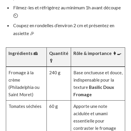
Filmez-les et réfrigérez au minimum 1h avant découpe
⏲️
Coupez en rondelles d’environ 2 cm et présentez en
assiette 🎉
Ingrédients 🧀
Quantité
Rôle & importance 👩‍🍳
🥄
Fromage à la
240 g
Base onctueuse et douce,
crème
indispensable pour la
(Philadelphia ou
texture
Basilic Doux
Saint Moret)
Fromage
Tomates séchées
60 g
Apporte une note
acidulée et umami
essentielle pour
contraster le fromage