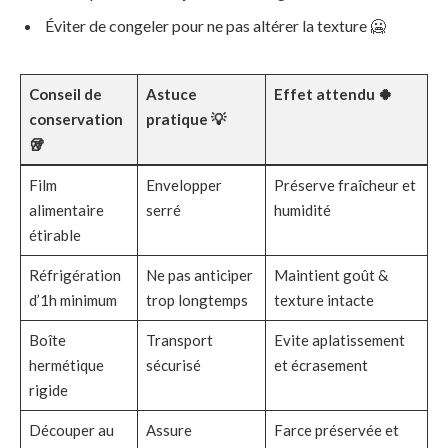
Éviter de congeler pour ne pas altérer la texture 🥶
Conseil de
Astuce
Effet attendu 🍀
conservation
pratique 💡
🥡
Film
Envelopper
Préserve fraîcheur et
alimentaire
serré
humidité
étirable
Réfrigération
Ne pas anticiper
Maintient goût &
d’1h minimum
trop longtemps
texture intacte
Boîte
Transport
Evite aplatissement
hermétique
sécurisé
et écrasement
rigide
Découper au
Assure
Farce préservée et