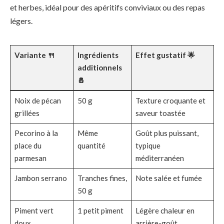
et herbes, idéal pour des apéritifs conviviaux ou des repas
légers.
Variante 🍴
Ingrédients
Effet gustatif 🌟
additionnels
🧂
Noix de pécan
50 g
Texture croquante et
grillées
saveur toastée
Pecorino à la
Même
Goût plus puissant,
place du
quantité
typique
parmesan
méditerranéen
Jambon serrano
Tranches fines,
Note salée et fumée
50 g
Piment vert
1 petit piment
Légère chaleur en
doux
arrière-goût