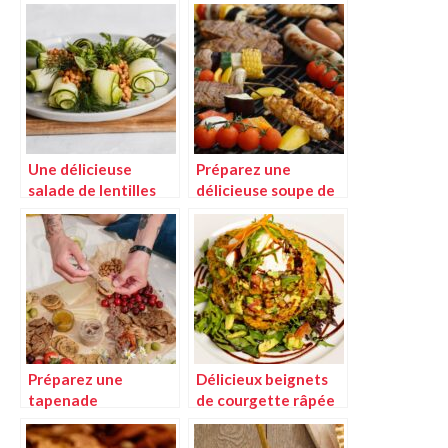
Une délicieuse
Préparez une
salade de lentilles
délicieuse soupe de
agrémentée de
courgettes au basilic
lardons savoureux
facilement avec
votre thermomix
Préparez une
Délicieux beignets
tapenade
de courgette râpée
savoureuse au
accompagnés d’une
basilic et aux
sauce crémeuse au