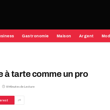
usiness
Gastronomie
Maison
Argent
Mod
e à tarte comme un pro
8 Minutes de Lecture
erest