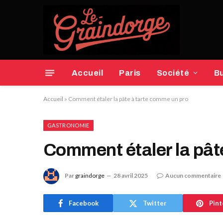
Accueil
Paris
Société
B
Accueil
»
Comment étaler la pâte à tarte comme un pro
GASTRONOMIE
Comment étaler la pât
Par
graindorge
28 avril 2025
Aucun commentaire
Facebook
Twitter
Pint