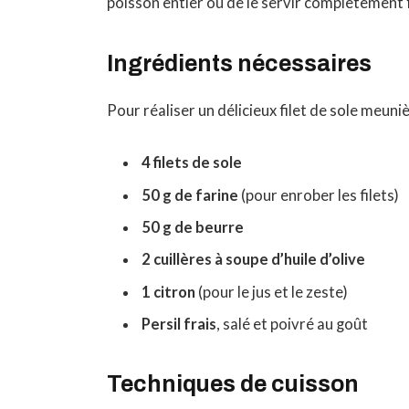
poisson entier ou de le servir complètement f
Ingrédients nécessaires
Pour réaliser un délicieux filet de sole meuni
4 filets de sole
50 g de farine
(pour enrober les filets)
50 g de beurre
2 cuillères à soupe d’huile d’olive
1 citron
(pour le jus et le zeste)
Persil frais
, salé et poivré au goût
Techniques de cuisson