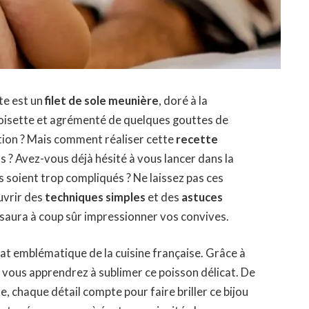
te est un
filet de sole meunière
, doré à la
oisette et agrémenté de quelques gouttes de
tation ? Mais comment réaliser cette
recette
s ? Avez-vous déjà hésité à vous lancer dans la
ts soient trop compliqués ? Ne laissez pas ces
uvrir des
techniques simples
et des
astuces
i saura à coup sûr impressionner vos convives.
plat emblématique de la cuisine française. Grâce à
, vous apprendrez à sublimer ce poisson délicat. De
te
, chaque détail compte pour faire briller ce bijou