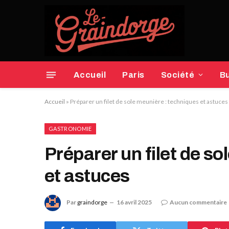
Accueil
Paris
Société
B
Accueil
»
Préparer un filet de sole meunière : techniques et astuces
GASTRONOMIE
Préparer un filet de s
et astuces
Par
graindorge
16 avril 2025
Aucun commentaire