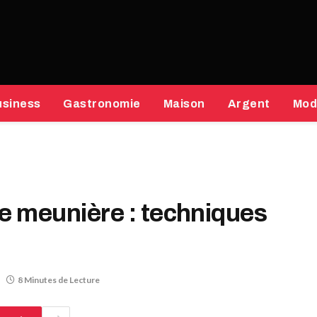
usiness
Gastronomie
Maison
Argent
Mod
ole meunière : techniques
8 Minutes de Lecture