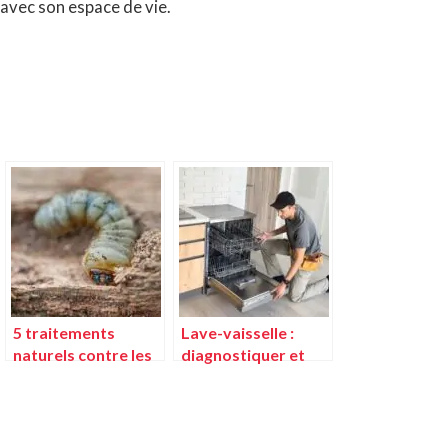
 avec son espace de vie.
5 traitements
Lave-vaisselle :
naturels contre les
diagnostiquer et
vers à bois et
réparer les pannes
méthodes de
courantes
prévention