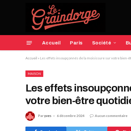
Accueil
Paris
Société
B
Accueil
»
Les effets insoupçonnés de la moisissure sur votre bien-ê
MAISON
Les effets insoupçonné
votre bien-être quotid
Par
yves
6 décembre 2024
Aucun commentaire