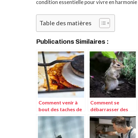
condition essentielle pour vivre en harmonie
Table des matières
Publications Similaires :
Comment venir à
Comment se
bout des taches de
débarrasser des
graisse sur tous les
rats : les solutions
supports ?
les plus efficaces