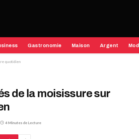
usiness
Gastronomie
Maison
Argent
Mod
tre quotidien
s de la moisissure sur
ien
4 Minutes de Lecture