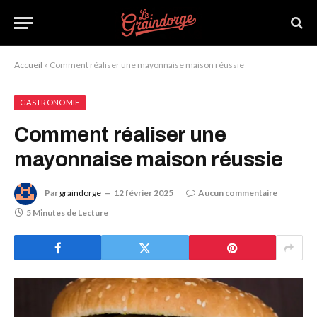
Accueil
»
Comment réaliser une mayonnaise maison réussie
GASTRONOMIE
Comment réaliser une
mayonnaise maison réussie
Par
graindorge
12 février 2025
Aucun commentaire
5 Minutes de Lecture