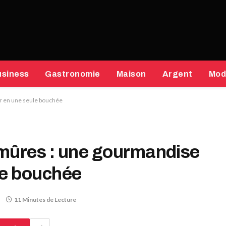
usiness
Gastronomie
Maison
Argent
Mod
r en une seule bouchée
 mûres : une gourmandise
le bouchée
11 Minutes de Lecture