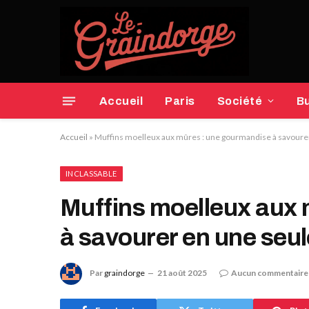
Accueil
Paris
Société
B
Accueil
»
Muffins moelleux aux mûres : une gourmandise à savoure
INCLASSABLE
Muffins moelleux aux
à savourer en une seu
Par
graindorge
21 août 2025
Aucun commentaire