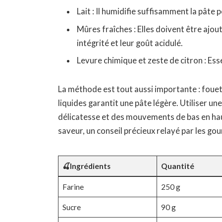
Lait : Il humidifie suffisamment la pâte
Mûres fraîches : Elles doivent être ajou
intégrité et leur goût acidulé.
Levure chimique et zeste de citron : Ess
La méthode est tout aussi importante : fouet
liquides garantit une pâte légère. Utiliser une
délicatesse et des mouvements de bas en hau
saveur, un conseil précieux relayé par les go
🍒Ingrédients
Quantité
Farine
250 g
Sucre
90 g