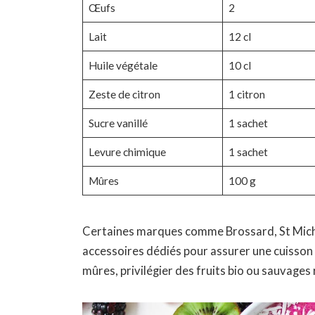
Œufs
2
Lait
12 cl
Huile végétale
10 cl
Zeste de citron
1 citron
Sucre vanillé
1 sachet
Levure chimique
1 sachet
Mûres
100 g
Certaines marques comme Brossard, St Mich
accessoires dédiés pour assurer une cuisson r
mûres, privilégier des fruits bio ou sauvages