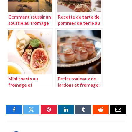
Comment réussir un
Recette de tarte de
souffle au fromage
pommes de terre au
léger et aérien
fromage : une
technique infaillible
Mini toasts au
Petits rouleaux de
fromage et
lardons et fromage :
moutarde : une
une recette
recette simple et
technique à
rapide
maîtriser
Facebook
Twitter
Pinterest
LinkedIn
Tumblr
Reddit
E-
mail