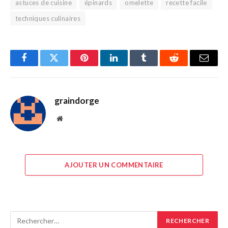
astuces de cuisine
épinards
omelette
recette facile
techniques culinaires
Facebook
Twitter
Pinterest
LinkedIn
Tumblr
Reddit
E-
mail
graindorge
Site
web
AJOUTER UN COMMENTAIRE