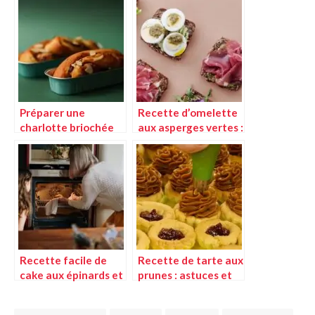
astuces
techniques
incontournables
Préparer une
Recette d’omelette
charlotte briochée
aux asperges vertes :
aux pommes :
une technique
astuces et
simple et
techniques
savoureuse
Recette facile de
Recette de tarte aux
cake aux épinards et
prunes : astuces et
comté
techniques pour
réussir