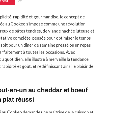
erest
plicité, rapidité et gourmandise, le concept de
arée au Cookeo s’impose comme une révolution
ureux de pâtes tendres, de viande hachée juteuse et
tative complète, pensée pour optimiser le temps
e soit pour un dîner de semaine pressé ou un repas
parfaitement à toutes les occasions. Avec
 quotidien, elle illustre à merveille la tendance
rapidité et goût, et redéfinissant ainsi le plaisir de
tout-en-un au cheddar et boeuf
 plat réussi
é au Cookeo demande une maîtrise de la cuisson et