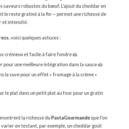
les saveurs robustes du bœuf. L’ajout du cheddar en
t le reste gratiné à la fin — permet une richesse de
 et intensité.
ress
, voici quelques astuces :
us crémeux et facile à faire fondre 🧀
r pour une meilleure intégration dans la sauce 🧀
ns la cuve pour un effet « fromage à la crème »
e plat dans un petit plat au four pour un gratin
t montrent la richesse du
PastaGourmande
que l’on
 varier en testant, par exemple, un cheddar goût