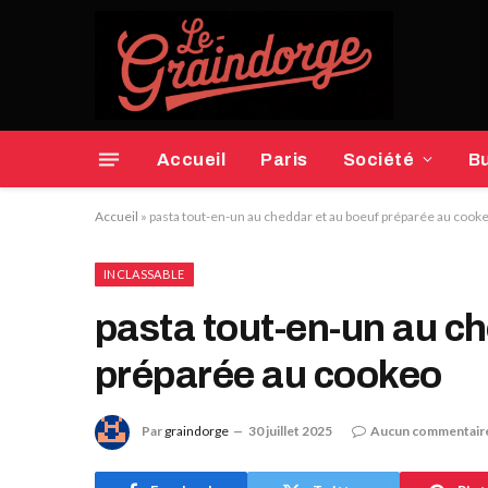
Accueil
Paris
Société
B
Accueil
»
pasta tout-en-un au cheddar et au boeuf préparée au cook
INCLASSABLE
pasta tout-en-un au ch
préparée au cookeo
Par
graindorge
30 juillet 2025
Aucun commentair