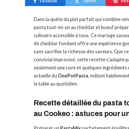
Facebook
Twitter
Pint
Dans la quête du plat parfait qui combine sim
pasta tout-en-un au cheddar et boeuf prép
culinaire accessible à tous. Ce mariage savo
de cheddar fondant offre une expérience gus
sans sacrifier la richesse des saveurs. Que c
convivial improvisé, cette recette s’adapte 
seulement une cuve et quelques ingrédients du
actuelle du
OnePotPasta
, mêlant habilement 
la table au quotidien.
Recette détaillée du pasta 
au Cookeo : astuces pour un
Préparer un
PastaMix
parfaitement équilibr