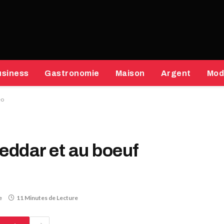
usiness
Gastronomie
Maison
Argent
Mod
eo
eddar et au boeuf
e
11 Minutes de Lecture