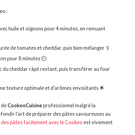
eo :
 avec huile et oignons pour 4 minutes, en remuant
 purée de tomates et cheddar, puis bien mélanger 🥄
ion pour 8 minutes ⏲️
c du cheddar râpé restant, puis transférer au four
une texture optimale et d’arômes envoûtants 🌟
t de
CookeoCuisine
professionnel malgré la
ofondir l’art de préparer des pâtes savoureuses au
 des pâtes facilement avec le Cookeo
est vivement