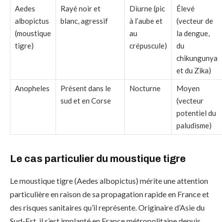
Aedes
Rayé noir et
Diurne (pic
Élevé
albopictus
blanc, agressif
à l’aube et
(vecteur de
(moustique
au
la dengue,
tigre)
crépuscule)
du
chikungunya
et du Zika)
Anopheles
Présent dans le
Nocturne
Moyen
sud et en Corse
(vecteur
potentiel du
paludisme)
Le cas particulier du moustique tigre
Le moustique tigre (Aedes albopictus) mérite une attention
particulière en raison de sa propagation rapide en France et
des risques sanitaires qu’il représente. Originaire d’Asie du
Sud-Est, il s’est implanté en France métropolitaine depuis