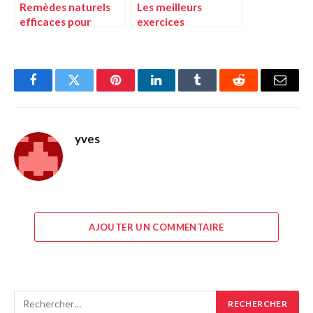
Remèdes naturels
Les meilleurs
efficaces pour
exercices
atténuer les
abdominaux pour
vergetures
femmes : un guide
Facebook
Twitter
Pinterest
LinkedIn
Tumblr
Reddit
E-
mail
yves
AJOUTER UN COMMENTAIRE