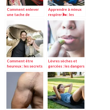
Comment enlever
Apprendre à mieux
une tache de
respirer 🌬️ : les
coloration cheveux
techniques
sur la peau ?
essentielles pour
booster son souffle
Comment être
Lèvres sèches et
heureux : les secrets
gercées : les dangers
du bonheur dévoilés
méconnus des
baumes à lèvres