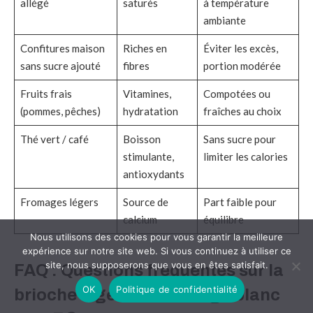
allégé
saturés
à température
ambiante
Confitures maison
Riches en
Éviter les excès,
sans sucre ajouté
fibres
portion modérée
Fruits frais
Vitamines,
Compotées ou
(pommes, pêches)
hydratation
fraîches au choix
Thé vert / café
Boisson
Sans sucre pour
stimulante,
limiter les calories
antioxydants
Fromages légers
Source de
Part faible pour
calcium
équilibre
Nous utilisons des cookies pour vous garantir la meilleure
expérience sur notre site web. Si vous continuez à utiliser ce
site, nous supposerons que vous en êtes satisfait.
FAQ : Questions fréquentes sur la
OK
Politique de confidentialité
brioche légère au fromage blanc