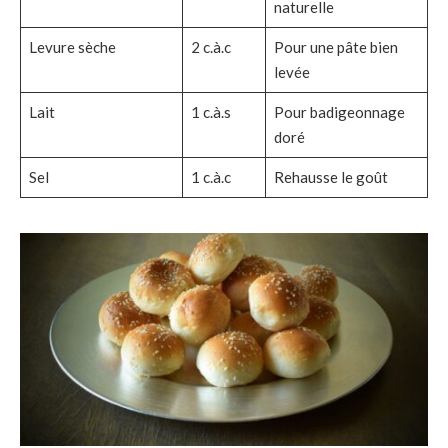
naturelle
Levure sèche
2 c.à.c
Pour une pâte bien
levée
Lait
1 c.à.s
Pour badigeonnage
doré
Sel
1 c.à.c
Rehausse le goût