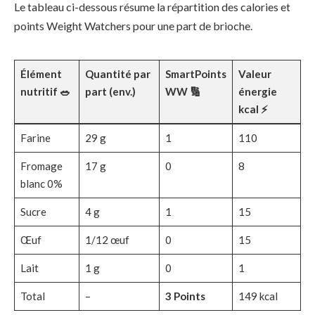
Le tableau ci-dessous résume la répartition des calories et
points Weight Watchers pour une part de brioche.
Élément
Quantité par
SmartPoints
Valeur
nutritif 🥗
part (env.)
WW 🔢
énergie
kcal ⚡
Farine
29 g
1
110
Fromage
17 g
0
8
blanc 0%
Sucre
4 g
1
15
Œuf
1/12 œuf
0
15
Lait
1 g
0
1
Total
–
3 Points
149 kcal