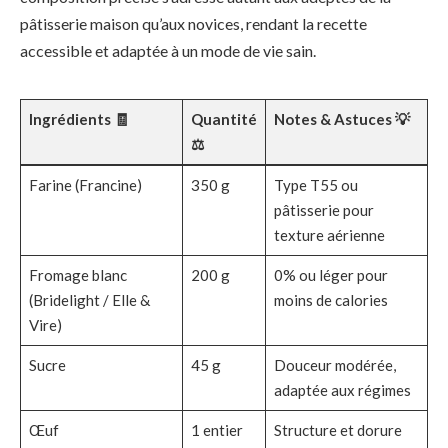
pâtisserie maison qu’aux novices, rendant la recette
accessible et adaptée à un mode de vie sain.
Ingrédients 🧾
Quantité
Notes & Astuces 💡
⚖️
Farine (Francine)
350 g
Type T55 ou
pâtisserie pour
texture aérienne
Fromage blanc
200 g
0% ou léger pour
(Bridelight / Elle &
moins de calories
Vire)
Sucre
45 g
Douceur modérée,
adaptée aux régimes
Œuf
1 entier
Structure et dorure