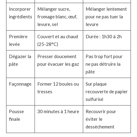
Incorporer
Mélanger sucre,
Mélanger lentement
ingrédients
fromage blanc, œuf,
pour ne pas tuer la
levure, sel
levure
Première
Couvert et au chaud
Durée : 1h30 à 2h
levée
(25-28°C)
Dégazer la
Presser doucement
Pas trop fort pour
pâte
pour évacuer les gaz
ne pas détruire la
pâte
Façonnage
Former 12 boules ou
Sur plaque
tresses
recouverte de papier
sulfurisé
Pousse
30 minutes à 1 heure
Recouvrir pour
finale
éviter le
dessèchement