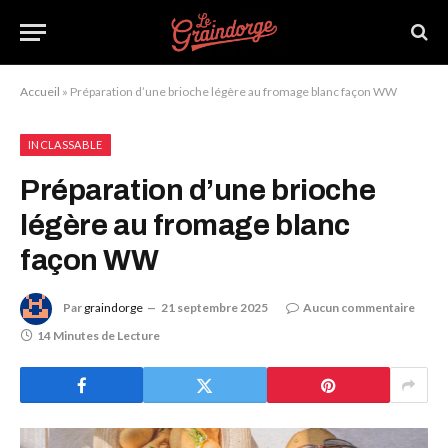
Accueil
»
Préparation d’une brioche légère au fromage blanc façon WW
INCLASSABLE
Préparation d’une brioche
légère au fromage blanc
façon WW
Par
graindorge
21 septembre 2025
Aucun commentaire
14 Minutes de Lecture