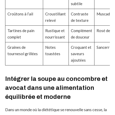
subtile
Croûtons à l’ail
Croustillant
Contraste
Muscadet 
relevé
de texture
Tartines de pain
Rustique et
Complément
Rosé de P
complet
nourrissant
de douceur
Graines de
Notes
Croquant et
Sancerre b
tournesol grillées
toastées
saveurs
ajoutées
Intégrer la soupe au concombre et
avocat dans une alimentation
équilibrée et moderne
Dans un monde où la diététique se renouvelle sans cesse, la