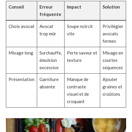
Conseil
Erreur
Impact
Solution
fréquente
Choix avocat
Avocat
Soupe noircit
Privilégier
trop mûr
vite
avocats
fermes
Mixage long
Surchauffe,
Perte saveur et
Mixage en
émulsion
texture
courtes
excessive
séquences
Présentation
Garniture
Manque de
Ajouter
absente
contraste
graines et
visuel et de
croûtons
croquant