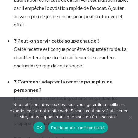
car il empêche l’oxydation rapide de l’avocat. Ajouter
aussi un peu de jus de citron jaune peut renforcer cet
effet.
❓
Peut-on servir cette soupe chaude ?
Cette recette est conçue pour être dégustée froide. La
chauffer ferait perdre la fraîcheur et le caractère
onctueux typique de cette soupe.
❓
Comment adapter la recette pour plus de
personnes ?
Il suffit de multiplier les ingrédients en gardant les
Nous utilisons des cookies pour vous garantir la meilleure
proportions exactes. Le bol du Thermomix peut
expérience sur notre site web. Si vous continuez à utiliser ce
accueillir jusqu’à 2 kg d’aliments, ce qui permet de
site, nous supposerons que vous en êtes satisfait.
préparer pour un groupe plus large.
OK
Politique de confidentialité