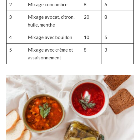
2
Mixage concombre
8
6
3
Mixage avocat, citron,
20
8
huile, menthe
4
Mixage avec bouillon
10
5
5
Mixage avec crème et
8
3
assaisonnement