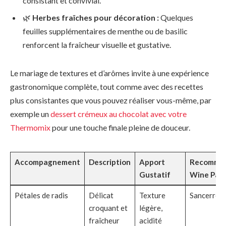
consistant et convivial.
🌿
Herbes fraîches pour décoration :
Quelques
feuilles supplémentaires de menthe ou de basilic
renforcent la fraîcheur visuelle et gustative.
Le mariage de textures et d’arômes invite à une expérience
gastronomique complète, tout comme avec des recettes
plus consistantes que vous pouvez réaliser vous-même, par
exemple un
dessert crémeux au chocolat avec votre
Thermomix
pour une touche finale pleine de douceur.
Accompagnement
Description
Apport
Recomman
Gustatif
Wine Pair
Pétales de radis
Délicat
Texture
Sancerre b
croquant et
légère,
fraîcheur
acidité