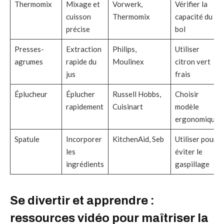
Thermomix
Mixage et
Vorwerk,
Vérifier la
cuisson
Thermomix
capacité du
précise
bol
Presses-
Extraction
Philips,
Utiliser
agrumes
rapide du
Moulinex
citron vert
jus
frais
Éplucheur
Éplucher
Russell Hobbs,
Choisir
rapidement
Cuisinart
modèle
ergonomique
Spatule
Incorporer
KitchenAid, Seb
Utiliser pour
les
éviter le
ingrédients
gaspillage
Se divertir et apprendre :
ressources vidéo pour maîtriser la