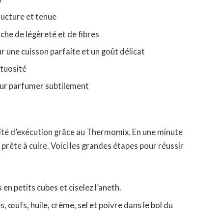
ructure et tenue
uche de légèreté et de fibres
r une cuisson parfaite et un goût délicat
tuosité
ur parfumer subtilement
ilité d’exécution grâce au Thermomix. En une minute
ête à cuire. Voici les grandes étapes pour réussir
en petits cubes et ciselez l’aneth.
s, œufs, huile, crème, sel et poivre dans le bol du