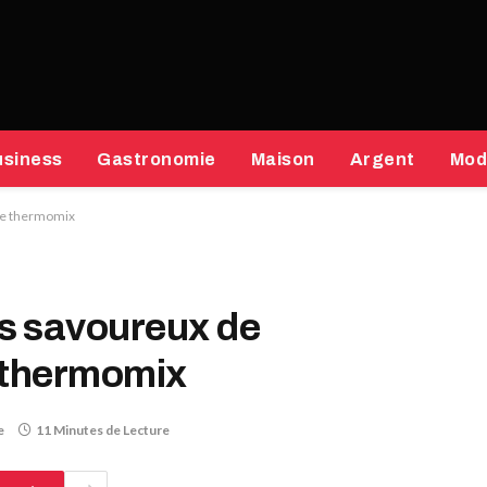
usiness
Gastronomie
Maison
Argent
Mod
re thermomix
s savoureux de
 thermomix
e
11 Minutes de Lecture