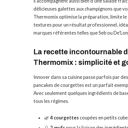
s’accompagnent aussi bien d’une salade fraîc
délicieuses galettes aux champignons que vous
Thermomix optimise la préparation, limite le 
textures pour un résultat professionnel, idé
marques référentes telles que Seb ou De’Lon
La recette incontournable 
Thermomix : simplicité et 
Innover dans sa cuisine passe parfois par des
pancakes de courgettes est un parfait exemple
Avec seulement quelques ingrédients de base,
tous les régimes.
🌿
4 courgettes
coupées en petits cube
🥚
2 œufs
pour la liaison des ingrédient