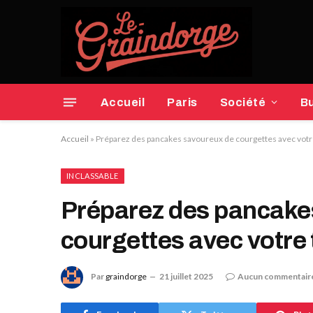
Accueil
Paris
Société
B
Accueil
»
Préparez des pancakes savoureux de courgettes avec vot
INCLASSABLE
Préparez des pancake
courgettes avec votre
Par
graindorge
21 juillet 2025
Aucun commentair