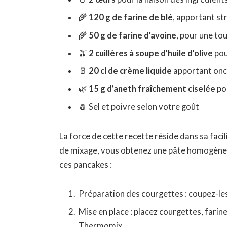
🌾
120 g de farine de blé
, apportant st
🌾
50 g de farine d’avoine
, pour une to
🫒
2 cuillères à soupe d’huile d’olive
pou
🥛
20 cl de crème liquide
apportant onc
🌿
15 g d’aneth fraîchement ciselée
po
🧂 Sel et poivre selon votre goût
La force de cette recette réside dans sa fac
de mixage, vous obtenez une pâte homogène pr
ces pancakes :
Préparation des courgettes : coupez-les 
Mise en place : placez courgettes, farine
Thermomix.