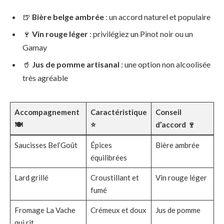
🍺
Bière belge ambrée
: un accord naturel et populaire
🍷
Vin rouge léger
: privilégiez un Pinot noir ou un
Gamay
🥤
Jus de pomme artisanal
: une option non alcoolisée
très agréable
Accompagnement
Caractéristique
Conseil
🍽️
⭐
d’accord 🍷
Saucisses Bel’Goût
Épices
Bière ambrée
équilibrées
Lard grillé
Croustillant et
Vin rouge léger
fumé
Fromage La Vache
Crémeux et doux
Jus de pomme
qui rit