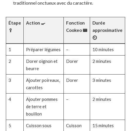
traditionnel onctueux avec du caractère.
Étape
Action 🍳
Fonction
Durée
🥄
Cookeo 📟
approximative
⏲️
1
Préparer légumes
–
10 minutes
2
Dorer oignon et
Dorer
2 minutes
beurre
3
Ajouter poireaux,
Dorer
3 minutes
carottes
4
Ajouter pommes
–
2 minutes
de terre et
bouillon
5
Cuisson sous
Cuisson
15 minutes