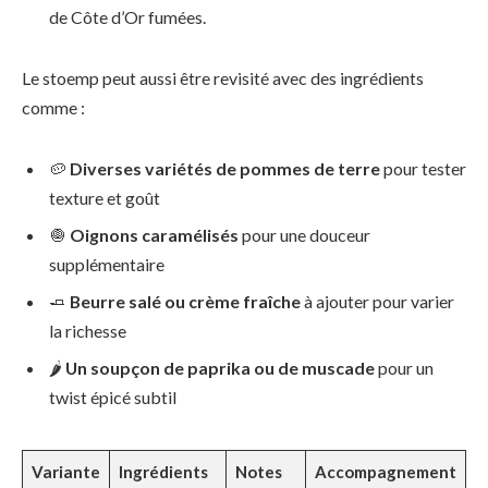
de Côte d’Or fumées.
Le stoemp peut aussi être revisité avec des ingrédients
comme :
🥔
Diverses variétés de pommes de terre
pour tester
texture et goût
🧅
Oignons caramélisés
pour une douceur
supplémentaire
🧈
Beurre salé ou crème fraîche
à ajouter pour varier
la richesse
🌶️
Un soupçon de paprika ou de muscade
pour un
twist épicé subtil
Variante
Ingrédients
Notes
Accompagnement