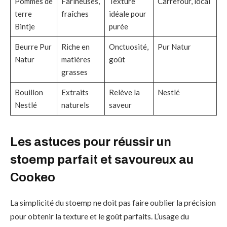
Pommes de
Farineuses,
Texture
Carrefour, local
terre
fraîches
idéale pour
Bintje
purée
Beurre Pur
Riche en
Onctuosité,
Pur Natur
Natur
matières
goût
grasses
Bouillon
Extraits
Relève la
Nestlé
Nestlé
naturels
saveur
Les astuces pour réussir un
stoemp parfait et savoureux au
Cookeo
La simplicité du stoemp ne doit pas faire oublier la précision
pour obtenir la texture et le goût parfaits. L’usage du