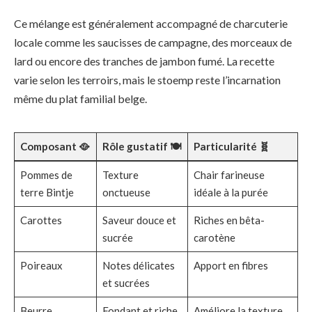
Ce mélange est généralement accompagné de charcuterie
locale comme les saucisses de campagne, des morceaux de
lard ou encore des tranches de jambon fumé. La recette
varie selon les terroirs, mais le stoemp reste l’incarnation
même du plat familial belge.
Composant 🥘
Rôle gustatif 🍽️
Particularité 🧬
Pommes de
Texture
Chair farineuse
terre Bintje
onctueuse
idéale à la purée
Carottes
Saveur douce et
Riches en bêta-
sucrée
carotène
Poireaux
Notes délicates
Apport en fibres
et sucrées
Beurre
Fondant et riche
Améliore la texture