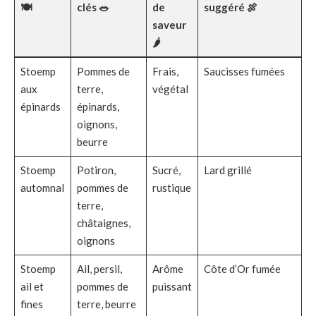
🍽️
clés 🥗
de
suggéré 🍖
saveur
🌶️
Stoemp
Pommes de
Frais,
Saucisses fumées
aux
terre,
végétal
épinards
épinards,
oignons,
beurre
Stoemp
Potiron,
Sucré,
Lard grillé
automnal
pommes de
rustique
terre,
châtaignes,
oignons
Stoemp
Ail, persil,
Arôme
Côte d’Or fumée
ail et
pommes de
puissant
fines
terre, beurre