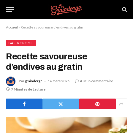
Accueil
»
Recette savoureuse d’endives au gratin
GASTRONOMIE
Recette savoureuse
d’endives au gratin
Par
graindorge
16 mars 2025
Aucun commentaire
7 Minutes de Lecture