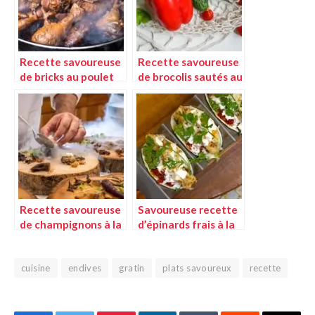
Recette savoureuse
Recette savoureuse
de bricks au poulet
de brocolis sautés au
et champignons
jambon
Recette savoureuse
Savoureuse recette
de champignons à la
d’épinards frais à la
grecque
crème
cuisine
endives
gratin
plats savoureux
recette