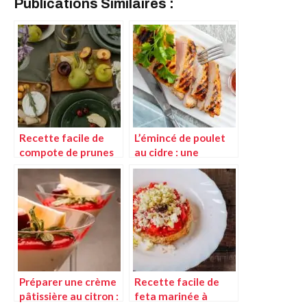
Publications Similaires :
Recette facile de
L’émincé de poulet
compote de prunes
au cidre : une
maison
recette savoureuse
et facile à réaliser
Préparer une crème
Recette facile de
pâtissière au citron :
feta marinée à