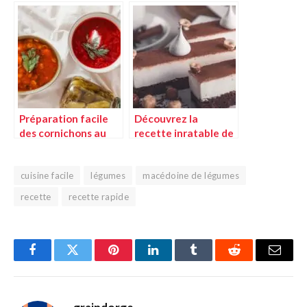
la recette facile
l’huile d’olive et aux
herbes
Préparation facile
Découvrez la
des cornichons au
recette inratable de
vinaigre
la crème de noisette
cuisine facile
légumes
macédoine de légumes
recette
recette rapide
Facebook
Twitter
Pinterest
LinkedIn
Tumblr
Reddit
E-
mail