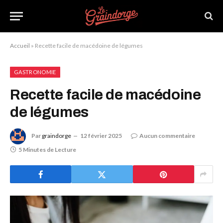
Accueil
»
Recette facile de macédoine de légumes
GASTRONOMIE
Recette facile de macédoine
de légumes
Par
graindorge
12 février 2025
Aucun commentaire
5 Minutes de Lecture