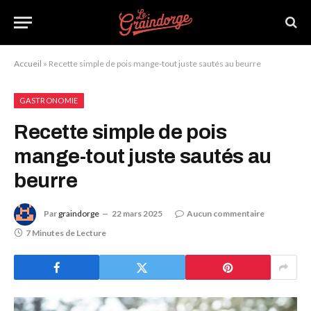
Accueil
»
Recette simple de pois mange-tout juste sautés au beurre
GASTRONOMIE
Recette simple de pois
mange-tout juste sautés au
beurre
Par
graindorge
22 mars 2025
Aucun commentaire
7 Minutes de Lecture