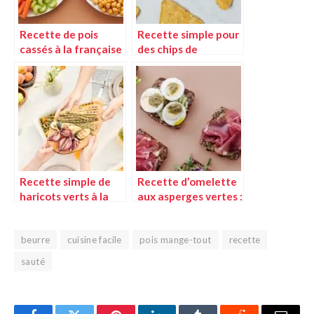
Recette de pois
Recette simple pour
cassés à la française
des chips de
: technique et
pommes
astuces pour une
croustillantes
préparation parfaite
Recette simple de
Recette d’omelette
haricots verts à la
aux asperges vertes :
crème de tomates
une technique
simple et
beurre
cuisine facile
savoureuse
pois mange-tout
recette
sauté