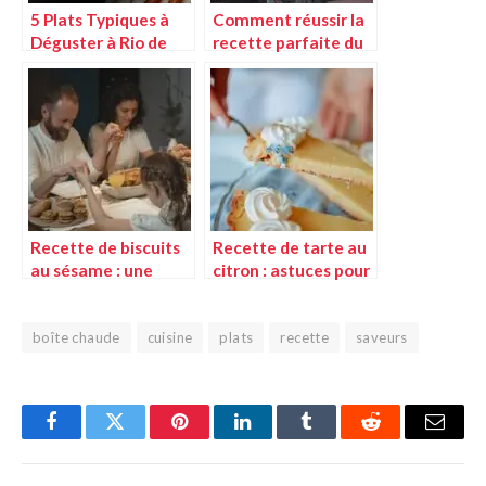
5 Plats Typiques à
Comment réussir la
Déguster à Rio de
recette parfaite du
Janeiro : Un Voyage
fonds pour vol-au-
Culinaire au Cœur du
vent
Brésil
Recette de biscuits
Recette de tarte au
au sésame : une
citron : astuces pour
technique simple
réussir votre dessert
pour réussir vos
desserts
boîte chaude
cuisine
plats
recette
saveurs
Facebook
Twitter
Pinterest
LinkedIn
Tumblr
Reddit
E-
mail