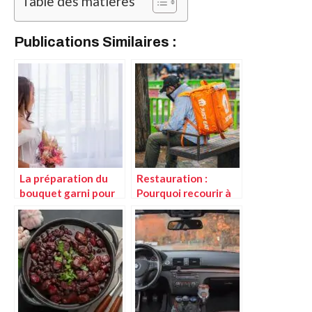
Table des matières
Publications Similaires :
La préparation du
Restauration :
bouquet garni pour
Pourquoi recourir à
sublimer vos plats
la livraison de plats à
domicile ?