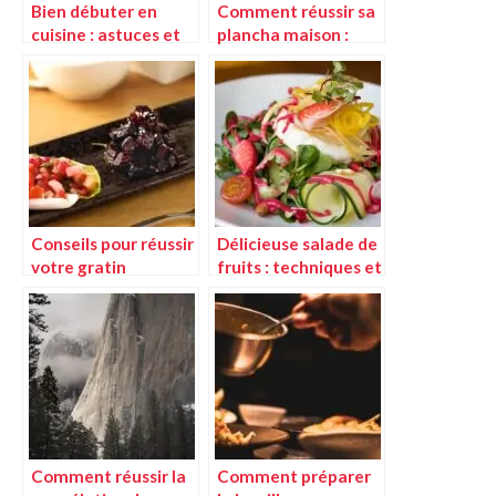
Bien débuter en
Comment réussir sa
cuisine : astuces et
plancha maison :
conseils pour les
conseils et astuces
novices
Conseils pour réussir
Délicieuse salade de
votre gratin
fruits : techniques et
d’endives au jambon
astuces pour réussir
Comment réussir la
Comment préparer