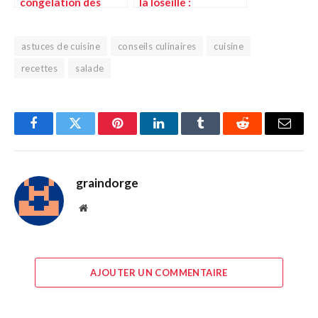
congélation des
la loseille :
prunes : trucs et
techniques et
astuces en cuisine
astuces en cuisine
astuces de cuisine
conseils culinaires
cuisine
recettes
salade
Facebook
Twitter
Pinterest
LinkedIn
Tumblr
Reddit
E-
mail
graindorge
Site
web
AJOUTER UN COMMENTAIRE