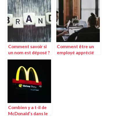
digitaux via QR Code
Comment savoir si
Comment être un
un nom est déposé ?
employé apprécié
Le guide pour vérifier
par ces
la disponibilité d’une
collaborateurs ?
marque
Combien y a t-il de
McDonald’s dans le
monde ?