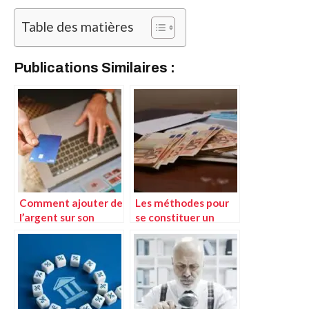
Table des matières
Publications Similaires :
Comment ajouter de
Les méthodes pour
l’argent sur son
se constituer un
compte PayPal ?
revenu annexe pour
salarié, retraité,
étudiant…