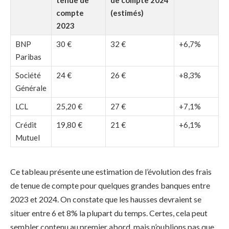
tenue de
de compte 2024
compte
(estimés)
2023
BNP
30 €
32 €
+6,7%
Paribas
Société
24 €
26 €
+8,3%
Générale
LCL
25,20 €
27 €
+7,1%
Crédit
19,80 €
21 €
+6,1%
Mutuel
Ce tableau présente une estimation de l’évolution des frais
de tenue de compte pour quelques grandes banques entre
2023 et 2024. On constate que les hausses devraient se
situer entre 6 et 8% la plupart du temps. Certes, cela peut
sembler contenu au premier abord, mais n’oublions pas que