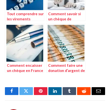
Tout comprendre sur
Comment savoir si
les virements
un chèque de
bancaires
banque est vrai ?
Comment encaisser
Comment faire une
un chèque en France
donation d’argent de
?
son vivant ?
Facebook
Twitter
Pinterest
LinkedIn
Tumblr
Reddit
E-
mail