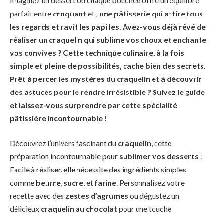
Imaginez un dessert où chaque bouchée offre un équilibre
parfait entre
croquant
et
, une pâtisserie qui attire tous
les regards et ravit les papilles. Avez-vous déjà rêvé de
réaliser un
craquelin
qui sublime vos choux et enchante
vos convives ? Cette technique culinaire, à la fois
simple et pleine de possibilités, cache bien des secrets.
Prêt à percer les mystères du craquelin et à découvrir
des astuces pour le rendre irrésistible ? Suivez le guide
et laissez-vous surprendre par cette spécialité
pâtissière incontournable !
Découvrez l’univers fascinant du
craquelin
, cette
préparation incontournable pour
sublimer vos desserts
!
Facile à réaliser, elle nécessite des ingrédients simples
comme
beurre
,
sucre
, et
farine
. Personnalisez votre
recette avec des
zestes d’agrumes
ou dégustez un
délicieux
craquelin au chocolat
pour une touche