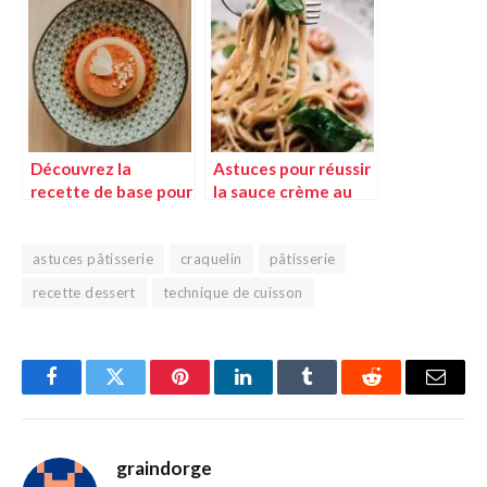
astuces pour réussir
incontournable
Découvrez la
Astuces pour réussir
recette de base pour
la sauce crème au
réussir votre flan
vin jaune
maison
astuces pâtisserie
craquelin
pâtisserie
recette dessert
technique de cuisson
Facebook
Twitter
Pinterest
LinkedIn
Tumblr
Reddit
E-
mail
graindorge