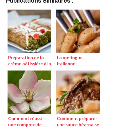
Publications Similaires :
Préparation de la
La meringue
crème pâtissière à la
italienne :
pistache :
techniques et
techniques et
astuces pour une
astuces
réussite parfaite
Comment réussir
Comment préparer
une compote de
une sauce béarnaise