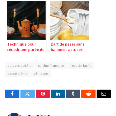
coings et pommes
parfaite
facilement
Technique pour
L’art de peser sans
réussir une purée de
balance : astuces
potimarron parfaite
pour mesurer beurre,
huile, farine et lait
astuces cuisine
cuisine française
recette facile
sauce crème
vin jaune
Facebook
Twitter
Pinterest
LinkedIn
Tumblr
Reddit
E-
mail
graindorge