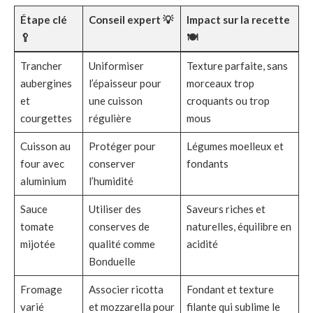
Étape clé
Conseil expert 💡
Impact sur la recette
🥄
🍽️
Trancher
Uniformiser
Texture parfaite, sans
aubergines
l’épaisseur pour
morceaux trop
et
une cuisson
croquants ou trop
courgettes
régulière
mous
Cuisson au
Protéger pour
Légumes moelleux et
four avec
conserver
fondants
aluminium
l’humidité
Sauce
Utiliser des
Saveurs riches et
tomate
conserves de
naturelles, équilibre en
mijotée
qualité comme
acidité
Bonduelle
Fromage
Associer ricotta
Fondant et texture
varié
et mozzarella pour
filante qui sublime le