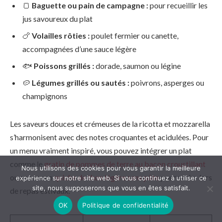
🍞
Baguette ou pain de campagne :
pour recueillir les
jus savoureux du plat
🍗
Volailles rôties :
poulet fermier ou canette,
accompagnées d’une sauce légère
🐟
Poissons grillés :
dorade, saumon ou légine
🥔
Légumes grillés ou sautés :
poivrons, asperges ou
champignons
Les saveurs douces et crémeuses de la ricotta et mozzarella
s’harmonisent avec des notes croquantes et acidulées. Pour
un menu vraiment inspiré, vous pouvez intégrer un plat
comme le
gratin de pommes de terre au bacon croustillant
Nous utilisons des cookies pour vous garantir la meilleure
ou encore un
quiche de thon légère sans pâte
pour varier lors
expérience sur notre site web. Si vous continuez à utiliser ce
site, nous supposerons que vous en êtes satisfait.
de repas estivaux.
OK
Politique de confidentialité