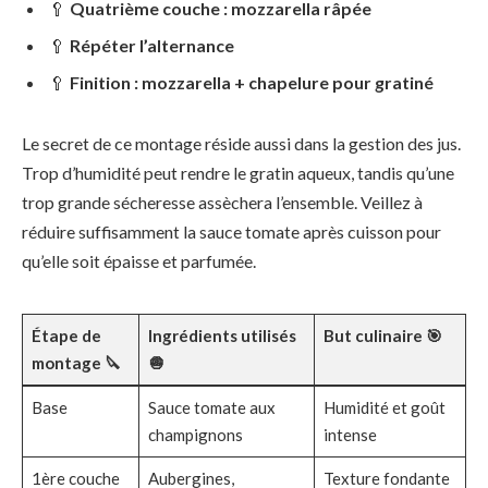
🥄
Quatrième couche : mozzarella râpée
🥄
Répéter l’alternance
🥄
Finition : mozzarella + chapelure pour gratiné
Le secret de ce montage réside aussi dans la gestion des jus.
Trop d’humidité peut rendre le gratin aqueux, tandis qu’une
trop grande sécheresse assèchera l’ensemble. Veillez à
réduire suffisamment la sauce tomate après cuisson pour
qu’elle soit épaisse et parfumée.
Étape de
Ingrédients utilisés
But culinaire 🎯
montage 🔪
🧅
Base
Sauce tomate aux
Humidité et goût
champignons
intense
1ère couche
Aubergines,
Texture fondante