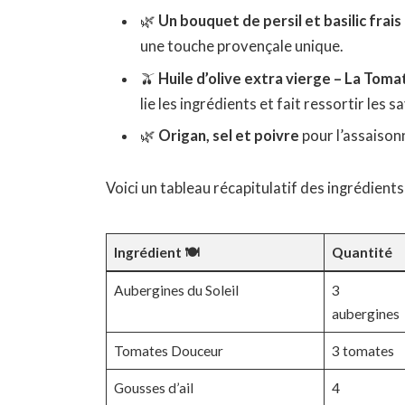
🌿
Un bouquet de persil et basilic frais
une touche provençale unique.
🫒
Huile d’olive extra vierge – La Tom
lie les ingrédients et fait ressortir les s
🌿
Origan, sel et poivre
pour l’assaison
Voici un tableau récapitulatif des ingrédients 
Ingrédient 🍽️
Quantité
Aubergines du Soleil
3
aubergines
Tomates Douceur
3 tomates
Gousses d’ail
4