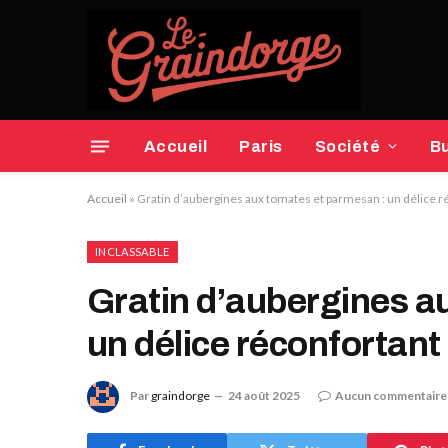
Accueil
Paris
Société
B
Accueil
»
Gratin d’aubergines aux tomates et parmesan : un délice r
INCLASSABLE
Gratin d’aubergines a
un délice réconfortant
Par
graindorge
24 août 2025
Aucun commentaire