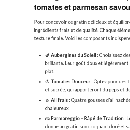
tomates et parmesan savo
Pour concevoir ce gratin délicieux et équilib
ingrédients frais et de qualité. Chaque élémen
texture finale. Voici les composants indispens
🍆
Aubergines du Soleil
: Choisissez de
brillante. Leur goût doux et légèrement n
plat.
🍅
Tomates Douceur
: Optez pour des 
et sucrée, qui apporteront du peps et de
🧄
Ail frais
: Quatre gousses d’ail haché
chaleureux.
🧀
Parmareggio – Râpé de Tradition
: L
donne au gratin son croquant doré et s