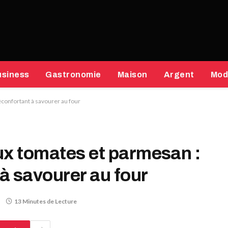
usiness
Gastronomie
Maison
Argent
Mod
éconfortant à savourer au four
ux tomates et parmesan :
 à savourer au four
13 Minutes de Lecture