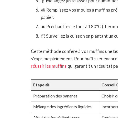
🥄 Mélangez juste assez pour humidifier l
🥣 Remplissez vos moules à muffins pré
papier.
🔥 Préchauffez le four à 180°C (thermo
⏲ Surveillez la cuisson en plantant un cu
Cette méthode confère à vos muffins une tex
s’exprime pleinement. Pour maîtriser encore 
réussir les muffins
qui garantit un résultat p
Étape 🍰
Conseil C
Préparation des bananes
Choisir 
Mélange des ingrédients liquides
Incorpor
Ajout des ingrédients secs
Tamisage