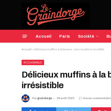
Accueil
Paris
Société
B
Accueil
»
Délicieux muffins à la banane : une recette irrésistible
INCLASSABLE
Délicieux muffins à la 
irrésistible
Par
graindorge
28 août 2025
Aucun commentaire