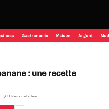
usiness
Gastronomie
Maison
Argent
Mod
banane : une recette
11 Minutes de Lecture