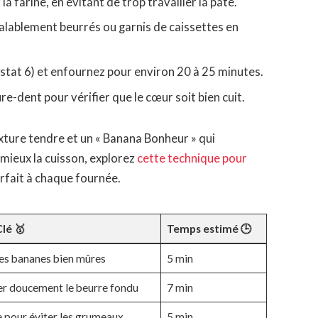
a farine, en évitant de trop travailler la pâte.
alablement beurrés ou garnis de caissettes en
stat 6) et enfournez pour environ 20 à 25 minutes.
re-dent pour vérifier que le cœur soit bien cuit.
ture tendre et un « Banana Bonheur » qui
mieux la cuisson, explorez
cette technique pour
arfait à chaque fournée.
lé 🥇
Temps estimé 🕒
des bananes bien mûres
5 min
er doucement le beurre fondu
7 min
 pour éviter les grumeaux
5 min