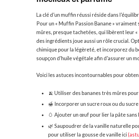
La clé d’un muffin réussi réside dans l’équilibr
Pour un « Muffin Passion Banane » vraiment s
mûres, presque tachetées, qui libèrent leur «
des ingrédients joue aussi un rôle crucial. Op
chimique pour la légèreté, et incorporez du 
soupçon d’huile végétale afin d’assurer un m
Voici les astuces incontournables pour obteni
🍌 Utiliser des bananes très mûres pour
🍯 Incorporer un sucre roux ou du sucre
🥚 Ajouter un œuf pour lier la pâte sans
🌿 Saupoudrer de la vanille naturelle p
pour utiliser la gousse de vanille ici
(ast