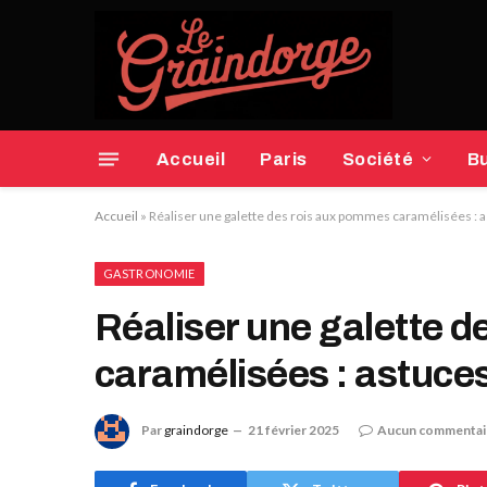
Accueil
Paris
Société
B
Accueil
»
Réaliser une galette des rois aux pommes caramélisées : 
GASTRONOMIE
Réaliser une galette 
caramélisées : astuce
Par
graindorge
21 février 2025
Aucun commentai