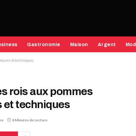
usiness
Gastronomie
Maison
Argent
Mod
astuces et techniques
des rois aux pommes
s et techniques
re
8 Minutes de Lecture