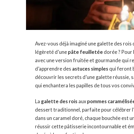
Avez-vous déjà imaginé une galette des rois q
légèreté d’une
pâte feuilletée
dorée ? Pour 
avec une version fruitée et gourmande qui re
d’apprendre des
astuces simples
qui feront b
découvrir les secrets d’une galette réussie,
qui enchantera les papilles de tous vos conviv
La
galette des rois
aux
pommes caramélisé
dessert traditionnel, parfaite pour célébrer l
dans un caramel doré, chaque bouchée est un 
réussir cette pâtisserie incontournable et ém