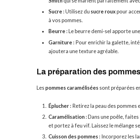
Smith
qui se marient parfaitement avec
Sucre :
Utilisez du
sucre roux
pour accen
à vos pommes.
Beurre :
Le beurre demi-sel apporte une
Garniture :
Pour enrichir la galette, in
ajoutera une texture agréable.
La préparation des pommes
Les
pommes caramélisées
sont préparées en 
Éplucher :
Retirez la peau des pommes et
Caramélisation :
Dans une poêle, faites
et portez à feu vif. Laissez le mélange
Cuisson des pommes :
Incorporez les l