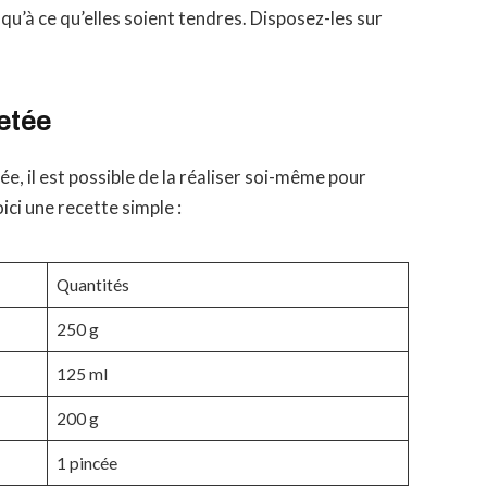
qu’à ce qu’elles soient tendres. Disposez-les sur
letée
ée, il est possible de la réaliser soi-même pour
ici une recette simple :
Quantités
250 g
125 ml
200 g
1 pincée