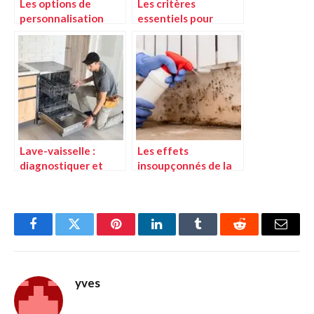
Les options de
Les critères
personnalisation
essentiels pour
pour des portes et
sélectionner un
fenêtres à votre
monte-charge
image
d’escalier
Lave-vaisselle :
Les effets
diagnostiquer et
insoupçonnés de la
réparer les pannes
moisissure sur votre
courantes
bien-être quotidien
Facebook
Twitter
Pinterest
LinkedIn
Tumblr
Reddit
E-
mail
yves