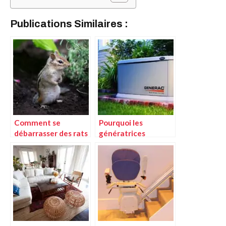
Publications Similaires :
Comment se
Pourquoi les
débarrasser des rats
génératrices
: les solutions les plus
résidentielles sont
efficaces
indispensables pour
le télétravail à
Montréal ?