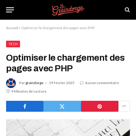
Accueil
»
Optimiser le chargement des pages avec PHP
TECH
Optimiser le chargement des
pages avec PHP
Par
graindorge
19 février 2025
Aucun commentaire
9 Minutes de Lecture