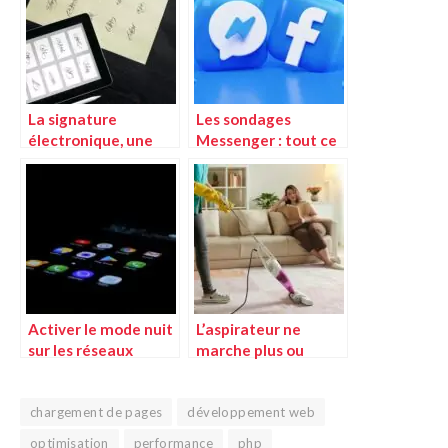
La signature
Les sondages
électronique, une
Messenger : tout ce
solution d’avenir
qu’il faut savoir pour
indispensable
les créer et les
analyser
Activer le mode nuit
L’aspirateur ne
sur les réseaux
marche plus ou
sociaux et
fonctionne mal :
applications en
guide pour le réparer
quelques clics
chargement de pages
développement web
optimisation
performance
php