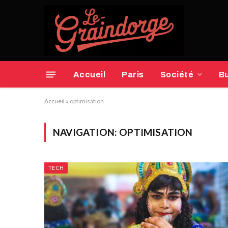
Accueil
Paris
Société
B
Accueil
»
optimisation
NAVIGATION:
OPTIMISATION
TECH