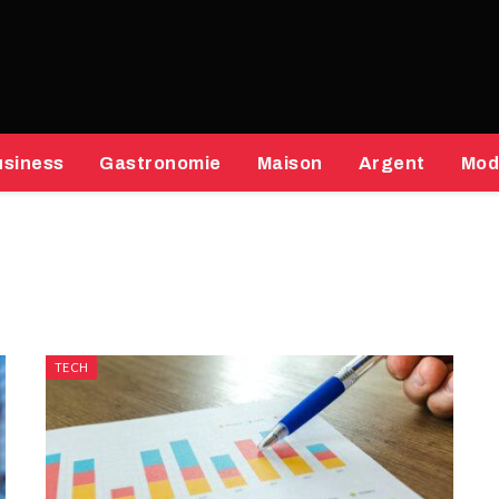
usiness
Gastronomie
Maison
Argent
Mod
TECH