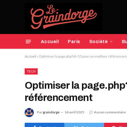
Accueil
Paris
Société
B
Accueil
»
Optimiser la page.php?id=15 pour un meilleur référence
TECH
Optimiser la page.php
référencement
Par
graindorge
14 avril 2025
Aucun commentaire