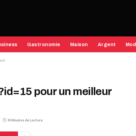
usiness
Gastronomie
Maison
Argent
Mod
ment
?id=15 pour un meilleur
8 Minutes de Lecture