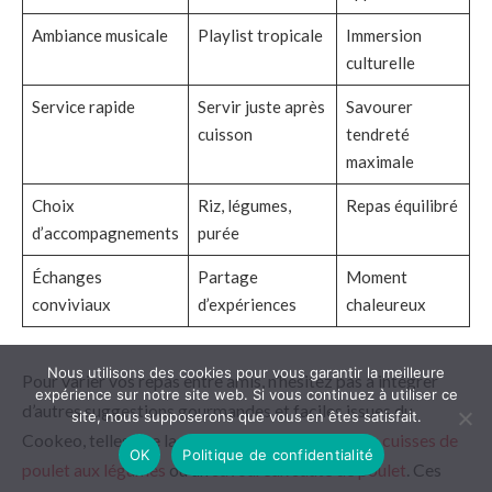
Ambiance musicale
Playlist tropicale
Immersion
culturelle
Service rapide
Servir juste après
Savourer
cuisson
tendreté
maximale
Choix
Riz, légumes,
Repas équilibré
d’accompagnements
purée
Échanges
Partage
Moment
conviviaux
d’expériences
chaleureux
Nous utilisons des cookies pour vous garantir la meilleure
Pour varier vos repas entre amis, n’hésitez pas à intégrer
expérience sur notre site web. Si vous continuez à utiliser ce
d’autres suggestions gourmandes et faciles issues du
site, nous supposerons que vous en êtes satisfait.
Cookeo, telles que la
préparation savoureuse de cuisses de
OK
Politique de confidentialité
poulet aux légumes
ou un
savoureux sauté de poulet
. Ces