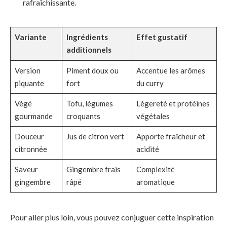
rafraîchissante.
Variante
Ingrédients
Effet gustatif
additionnels
Version
Piment doux ou
Accentue les arômes
piquante
fort
du curry
Végé
Tofu, légumes
Légereté et protéines
gourmande
croquants
végétales
Douceur
Jus de citron vert
Apporte fraîcheur et
citronnée
acidité
Saveur
Gingembre frais
Complexité
gingembre
râpé
aromatique
Pour aller plus loin, vous pouvez conjuguer cette inspiration