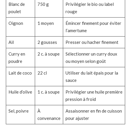
Blanc de
750 g
Privilégier le bio ou label
poulet
rouge
Oignon
1 moyen
Émincer finement pour éviter
l’amertume
Ail
2 gousses
Presser ou hacher finement
Curry en
2 c. à soupe
Sélectionner un curry doux
poudre
ou moyen selon goût
Lait de coco
22 cl
Utiliser du lait épais pour la
sauce
Huile d’olive
1 c. à soupe
Privilégier une huile première
pression à froid
Sel, poivre
À
Assaisonner en fin de cuisson
convenance
pour ajuster