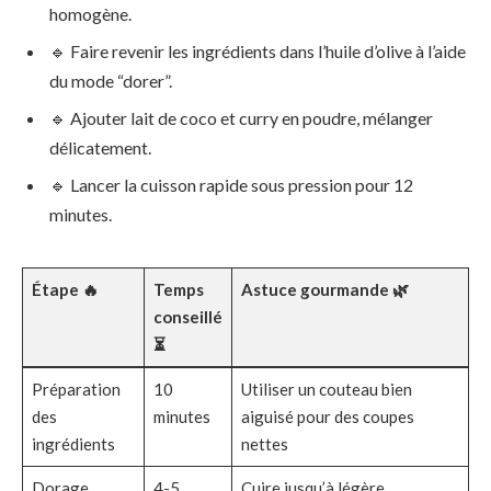
homogène.
🔹 Faire revenir les ingrédients dans l’huile d’olive à l’aide
du mode “dorer”.
🔹 Ajouter lait de coco et curry en poudre, mélanger
délicatement.
🔹 Lancer la cuisson rapide sous pression pour 12
minutes.
Étape 🔥
Temps
Astuce gourmande 🌿
conseillé
⏳
Préparation
10
Utiliser un couteau bien
des
minutes
aiguisé pour des coupes
ingrédients
nettes
Dorage
4-5
Cuire jusqu’à légère