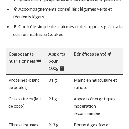
🥦 Accompagnements conseillés : légumes verts et
féculents légers.
🔋 Contrôle simple des calories et des apports grâce à la
cuisson maîtrisée Cookeo.
Composants
Apports
Bénéfices santé 🌱
nutritionnels 🍽️
pour
100g 🧮
Protéines (blanc
31 g
Maintien musculaire et
de poulet)
satiété
Gras saturés (lait
21 g
Apports énergétiques,
de coco)
modération
recommandée
Fibres (légumes
2-3 g
Bonne digestion et