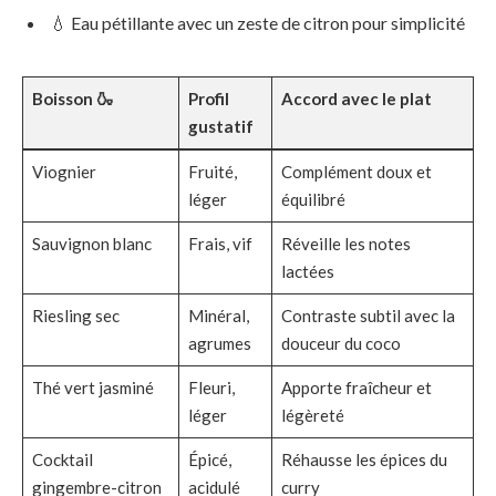
💧 Eau pétillante avec un zeste de citron pour simplicité
Boisson 🍶
Profil
Accord avec le plat
gustatif
Viognier
Fruité,
Complément doux et
léger
équilibré
Sauvignon blanc
Frais, vif
Réveille les notes
lactées
Riesling sec
Minéral,
Contraste subtil avec la
agrumes
douceur du coco
Thé vert jasminé
Fleuri,
Apporte fraîcheur et
léger
légèreté
Cocktail
Épicé,
Réhausse les épices du
gingembre-citron
acidulé
curry