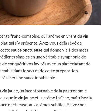
berge franc-comtoise, où l’arôme enivrant du
vin
e plat qui s’y présente. Avez-vous déjà rêvé de
, cette
sauce onctueuse
qui donne vie à des mets
édients simples en une véritable symphonie de
e de conquérir vos invités avec un plat éclatant de
semble dans le secret de cette préparation
éaliser une sauce inoubliable.
 vin jaune
, un incontournable de la gastronomie
tels que le
vin jaune
et la
crème fraîche
, maîtrisez la
auce onctueuse
, aux arômes subtiles. Suivez nos