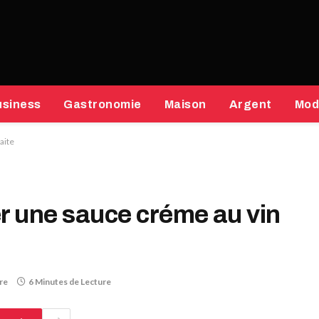
usiness
Gastronomie
Maison
Argent
Mod
aite
er une sauce créme au vin
re
6 Minutes de Lecture