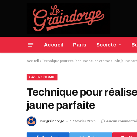
Accueil
Paris
Société
B
Accueil
»
Technique pour réaliser une sauce créme au vin jaune parf
GASTRONOMIE
Technique pour réalis
jaune parfaite
Par
graindorge
17 février 2025
Aucun commentai