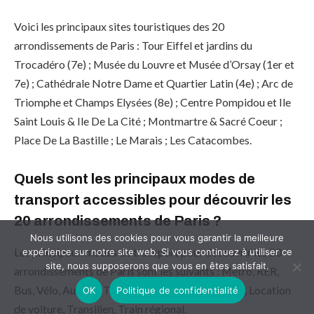
Voici les principaux sites touristiques des 20
arrondissements de Paris : Tour Eiffel et jardins du
Trocadéro (7e) ; Musée du Louvre et Musée d’Orsay (1er et
7e) ; Cathédrale Notre Dame et Quartier Latin (4e) ; Arc de
Triomphe et Champs Elysées (8e) ; Centre Pompidou et Ile
Saint Louis & Ile De La Cité ; Montmartre & Sacré Coeur ;
Place De La Bastille ; Le Marais ; Les Catacombes.
Quels sont les principaux modes de
transport accessibles pour découvrir les
20 arrondissements de Paris ?
Nous utilisons des cookies pour vous garantir la meilleure
Les principaux modes de transport pour découvrir les 20
expérience sur notre site web. Si vous continuez à utiliser ce
site, nous supposerons que vous en êtes satisfait.
arrondissements de Paris sont les suivants : Métro, RER,
Bus, Vélo, Autolib, Taxi, Uber, Scooter électrique, Location
OK
Politique de confidentialité
de voiture, Transilien, Train régional.