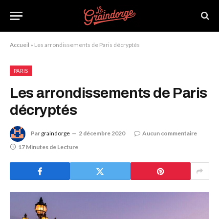
Accueil
»
Les arrondissements de Paris décryptés
PARIS
Les arrondissements de Paris
décryptés
Par
graindorge
2 décembre 2020
Aucun commentaire
17 Minutes de Lecture