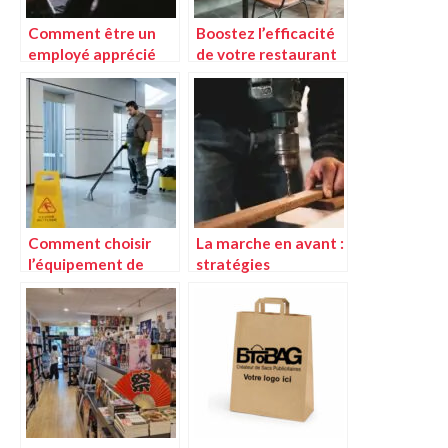
Comment être un
Boostez l’efficacité
employé apprécié
de votre restaurant
par ces
avec des menus
collaborateurs ?
digitaux via QR Code
Comment choisir
La marche en avant :
l’équipement de
stratégies
nettoyage idéal pour
techniques pour un
votre entreprise ?
progrès continu