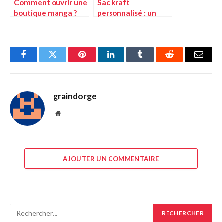
Comment ouvrir une
Sac kraft
boutique manga ?
personnalisé : un
emballage qui
valorise votre
entreprise
Facebook
Twitter
Pinterest
LinkedIn
Tumblr
Reddit
E-
mail
graindorge
Site
web
AJOUTER UN COMMENTAIRE